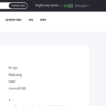
উদ্ধৃতির জন্য আবেদন
|
Bengali
অনুসন্ধান করুন
যোগাযোগ করুন
খবর
মামলা
চীন লুয়াং
SeeLong
CMC
এসএলএনসি 50
1