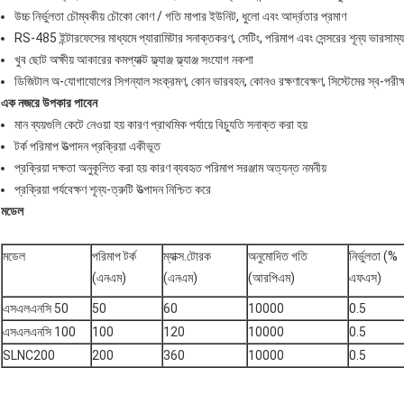
উচ্চ নির্ভুলতা চৌম্বকীয় চৌকো কোণ / গতি মাপার ইউনিট, ধুলো এবং আর্দ্রতার প্রমাণ
RS-485 ইন্টারফেসের মাধ্যমে প্যারামিটার সনাক্তকরণ, সেটিং, পরিমাপ এবং সেন্সরের শূন্য ভারসাম্য
খুব ছোট অক্ষীয় আকারের কমপ্যাক্ট ফ্ল্যাঞ্জ ফ্ল্যাঞ্জ সংযোগ নকশা
ডিজিটাল অ-যোগাযোগের সিগন্যাল সংক্রমণ, কোন ভারবহন, কোনও রক্ষণাবেক্ষণ, সিস্টেমের স্ব-পরীক্ষা
এক নজরে উপকার পাবেন
মান ব্যয়গুলি কেটে নেওয়া হয় কারণ প্রাথমিক পর্যায়ে বিচ্যুতি সনাক্ত করা হয়
টর্ক পরিমাপ উত্পাদন প্রক্রিয়া একীভূত
প্রক্রিয়া দক্ষতা অনুকূলিত করা হয় কারণ ব্যবহৃত পরিমাপ সরঞ্জাম অত্যন্ত নমনীয়
প্রক্রিয়া পর্যবেক্ষণ শূন্য-ত্রুটি উত্পাদন নিশ্চিত করে
মডেল
মডেল
পরিমাপ টর্ক
ম্যাক্স.টোরক
অনুমোদিত গতি
নির্ভুলতা (%
(এনএম)
(এনএম)
(আরপিএম)
এফএস)
এসএলএনসি 50
50
60
10000
0.5
এসএলএনসি 100
100
120
10000
0.5
SLNC200
200
360
10000
0.5