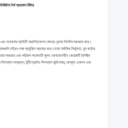
জিটাল টর্ক অ্যাঙ্গেল মিটার
এবং গবেষণায় প্রতিটি অ্যাপ্লিকেশন ক্ষেত্রে সেন্সর সিস্টেম সরবরাহ করে।
্সরগুলি স্ট্রেন গেজ প্রযুক্তি ব্যবহার করে।তারা সর্বাধিক নির্ভুলতা, খুব কঠোর
র সরবরাহ সরবরাহ এবং পরিমাপ সংকেতটি মূলত যোগাযোগহীন।কয়েকটি বৈশিষ্ট্য
িগন্যাল সংক্রমণ, ইন্টিগ্রেটেড সিগন্যাল কন্ডিশনার, মানকৃত এনালগ এবং