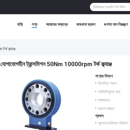
বাড়ি
পণ্য
আমাদের সম্বন্ধে
কারখানা ভ্রমণ
গুণগত মান নিয়ন্ত্রণ
ক ফ্ল্যাঞ্জ
যোগাযোগহীন ট্রান্সমিশন 50Nm 10000rpm টর্ক ফ্ল্যাঞ্জ
পণ্যের বিবরণ:
উৎপত্তি স্থল:
পরিচিতিমুলক নাম:
সাক্ষ্যদান:
মডেল নম্বার:
প্রদান:
ন্যূনতম চাহিদার পরিমাণ: