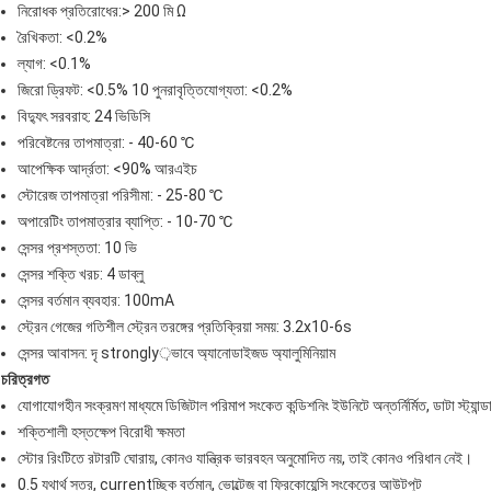
নিরোধক প্রতিরোধের:> 200 মি Ω
রৈখিকতা: <0.2%
ল্যাগ: <0.1%
জিরো ড্রিফট: <0.5% 10 পুনরাবৃত্তিযোগ্যতা: <0.2%
বিদ্যুৎ সরবরাহ: 24 ভিডিসি
পরিবেষ্টনের তাপমাত্রা: - 40-60 ℃
আপেক্ষিক আর্দ্রতা: <90% আরএইচ
স্টোরেজ তাপমাত্রা পরিসীমা: - 25-80 ℃
অপারেটিং তাপমাত্রার ব্যাপ্তি: - 10-70 ℃
সেন্সর প্রশস্ততা: 10 ভি
সেন্সর শক্তি খরচ: 4 ডাব্লু
সেন্সর বর্তমান ব্যবহার: 100mA
স্ট্রেন গেজের গতিশীল স্ট্রেন তরঙ্গের প্রতিক্রিয়া সময়: 3.2x10-6s
সেন্সর আবাসন: দৃ strongly়ভাবে অ্যানোডাইজড অ্যালুমিনিয়াম
চরিত্রগত
যোগাযোগহীন সংক্রমণ মাধ্যমে ডিজিটাল পরিমাপ সংকেত কন্ডিশনিং ইউনিটে অন্তর্নির্মিত, ডাটা স্ট্যান
শক্তিশালী হস্তক্ষেপ বিরোধী ক্ষমতা
স্টোর রিংটিতে রটারটি ঘোরায়, কোনও যান্ত্রিক ভারবহন অনুমোদিত নয়, তাই কোনও পরিধান নেই।
0.5 যথার্থ স্তর, currentচ্ছিক বর্তমান, ভোল্টেজ বা ফ্রিকোয়েন্সি সংকেতের আউটপুট