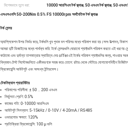
বিশেষভাবে তুলে ধরা:
10000 আরপিএম টর্ক ফ্ল্যাঞ্জ
,
50 এনএম টর্ক ফ্ল্যাঞ্জ
,
50 এনএম ডি
এসএলএনসি 50-200Nm 0.5% FS 10000rpm অর্থনৈতিক টর্ক ফ্ল্যাঞ্জ
টর্ক সেন্সর
অ্যাপ্লিকেশন উপর নির্ভর করে, টর্কগুলি খুব পৃথক বল পরিসর মধ্যে পরিমাপ করা হয়।সলং উত্পাদন, বিকাশ 
আমরা দুটি ডিজাইনের মধ্যে পার্থক্য করি: টর্কে সেন্সরগুলি ঘোরানো শ্যাফ্টগুলি পরিমাপ করতে এই ধরণের সেন
কাঠামো এবং দুর্দান্ত তাপমাত্রার স্থায়িত্ব দেয় offerএই টর্কের পরিমাপ শ্যাফ্টগুলির জন্য, পাওয়া
বিদ্যমান টেস্ট সিস্টেমগুলিতে একীকরণকে সহজ করে তোলে: রটার থেকে স্টেটরে যোগাযোগবিহীন ডিজিটাল স
ফ্রিকোয়েন্সি আউটপুট এবং অসংখ্য ইন্টারফেস।
টেকনিক্যাল প্যারামিটার
পরিমাপের পরিসীমা: ± 50 ... 200 এনএম
নির্ভুলতা শ্রেণি: 0.5%
কাজের গতি: 0-10000 আরপিএম
আউটপুট সিগন্যাল: 5-15kHz / 0-10V / 4-20mA / RS485
ওভারলোড ক্ষমতা: 120%
প্রতিক্রিয়া ফ্রিকোয়েন্সি: 100 μ গুলি