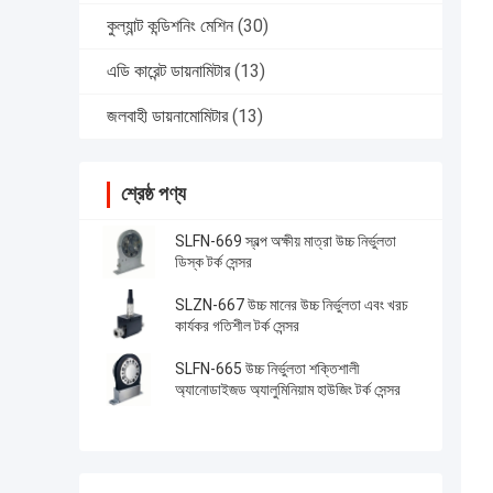
কুল্যান্ট কন্ডিশনিং মেশিন
(30)
এডি কারেন্ট ডায়নামিটার
(13)
জলবাহী ডায়নামোমিটার
(13)
শ্রেষ্ঠ পণ্য
SLFN-669 স্বল্প অক্ষীয় মাত্রা উচ্চ নির্ভুলতা
ডিস্ক টর্ক সেন্সর
SLZN-667 উচ্চ মানের উচ্চ নির্ভুলতা এবং খরচ
কার্যকর গতিশীল টর্ক সেন্সর
SLFN-665 উচ্চ নির্ভুলতা শক্তিশালী
অ্যানোডাইজড অ্যালুমিনিয়াম হাউজিং টর্ক সেন্সর