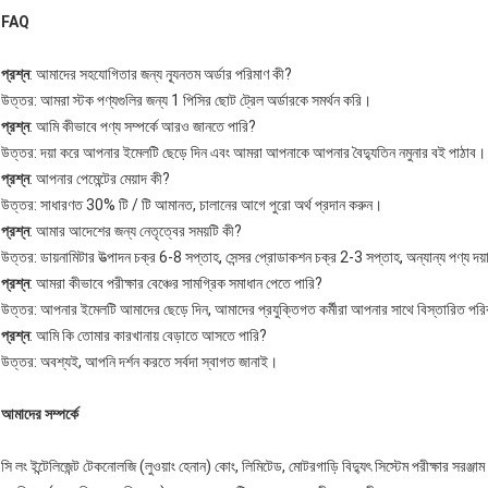
FAQ
প্রশ্ন
: আমাদের সহযোগিতার জন্য ন্যূনতম অর্ডার পরিমাণ কী?
উত্তর: আমরা স্টক পণ্যগুলির জন্য 1 পিসির ছোট ট্রেল অর্ডারকে সমর্থন করি।
প্রশ্ন
: আমি কীভাবে পণ্য সম্পর্কে আরও জানতে পারি?
উত্তর: দয়া করে আপনার ইমেলটি ছেড়ে দিন এবং আমরা আপনাকে আপনার বৈদ্যুতিন নমুনার বই পাঠাব।
প্রশ্ন
: আপনার পেমেন্টের মেয়াদ কী?
উত্তর: সাধারণত 30% টি / টি আমানত, চালানের আগে পুরো অর্থ প্রদান করুন।
প্রশ্ন
: আমার আদেশের জন্য নেতৃত্বের সময়টি কী?
উত্তর: ডায়নামিটার উত্পাদন চক্র 6-8 সপ্তাহ, সেন্সর প্রোডাকশন চক্র 2-3 সপ্তাহ, অন্যান্য পণ্য
প্রশ্ন
: আমরা কীভাবে পরীক্ষার বেঞ্চের সামগ্রিক সমাধান পেতে পারি?
উত্তর: আপনার ইমেলটি আমাদের ছেড়ে দিন, আমাদের প্রযুক্তিগত কর্মীরা আপনার সাথে বিস্তারিত পরি
প্রশ্ন
: আমি কি তোমার কারখানায় বেড়াতে আসতে পারি?
উত্তর: অবশ্যই, আপনি দর্শন করতে সর্বদা স্বাগত জানাই।
আমাদের সম্পর্কে
সি লং ইন্টেলিজেন্ট টেকনোলজি (লুওয়াং হেনান) কোং, লিমিটেড, মোটরগাড়ি বিদ্যুৎ সিস্টেম পরীক্ষার সরঞ্জা