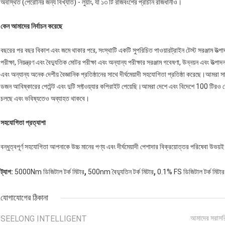
অবস্থিত (পেরোনির জন্য বিখ্যাত) - লুয়াং, যা ১৩ টি রাজবংশের প্রাচীন রাজধানীও।
কেন আমাদের নির্বাচন করেছে
বছরের পর বছর বিকাশ এবং জমে থাকার পরে, সংস্থাটি একটি সুপরিচিত পাওয়ারট্রাইন টেস্ট সরঞ্জাম উত্পাদন
পরীক্ষা, নিয়ন্ত্রণ এবং বৈদ্যুতিক মোটর পরীক্ষা এবং অন্যান্য পরীক্ষার সরঞ্জাম গবেষণা, উন্নয়ন এবং উত্পা
এবং অন্যান্য অনেক দেশীয় বৈজ্ঞানিক প্রতিষ্ঠানের সাথে দীর্ঘমেয়াদী সহযোগিতা প্রতিষ্ঠা করেছে।আম
ডজন আবিষ্কারের পেটেন্ট এবং দুটি সফ্টওয়্যার কপিরাইট পেয়েছি।আমরা দেশে এবং বিদেশে 100 টিরও বেশ
চলছে এবং ভবিষ্যতেও অব্যাহত থাকবে।
সহযোগিতা প্রত্যাশা
বন্ধুত্বপূর্ণ সহযোগিতা আপনাকে উচ্চ মানের পণ্য এবং দীর্ঘমেয়াদী পেশাদার বিক্রয়োত্তর পরিষেবা উভয
,
,
ট্যাগ:
5000Nm ডিজিটাল টর্ক মিটার
500nm বৈদ্যুতিন টর্ক মিটার
0.1% FS ডিজিটাল টর্ক মিটার
যোগাযোগের ঠিকানা
SEELONG INTELLIGENT
আমাদের সরাসর