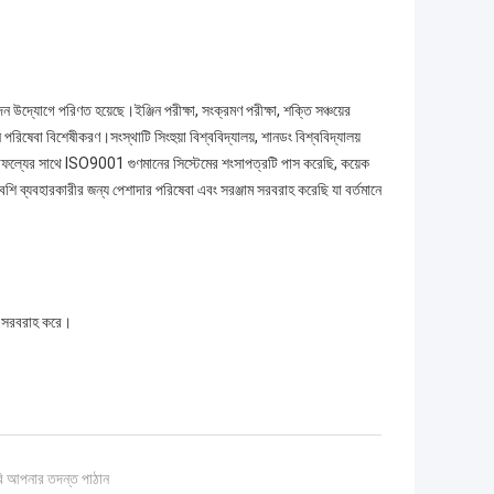
 উদ্যোগে পরিণত হয়েছে।ইঞ্জিন পরীক্ষা, সংক্রমণ পরীক্ষা, শক্তি সঞ্চয়ের
দন পরিষেবা বিশেষীকরণ।সংস্থাটি সিংহুয়া বিশ্ববিদ্যালয়, শানডং বিশ্ববিদ্যালয়
রা সাফল্যের সাথে ISO9001 গুণমানের সিস্টেমের শংসাপত্রটি পাস করেছি, কয়েক
ি ব্যবহারকারীর জন্য পেশাদার পরিষেবা এবং সরঞ্জাম সরবরাহ করেছি যা বর্তমানে
়ই সরবরাহ করে।
ি আপনার তদন্ত পাঠান