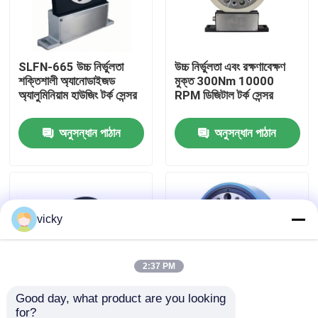
কারখানা ভ্রমণ
SLFN-665 উচ্চ নির্ভুলতা
উচ্চ নির্ভুলতা এবং রক্ষণাবেক্ষণ
শক্তিশালী অ্যানোডাইজড
মুক্ত 300Nm 10000
গুণগত মান নিয়ন্ত্রণ
অ্যালুমিনিয়াম হাউজিং টর্ক সেন্সর
RPM ডিজিটাল টর্ক সেন্সর
যোগাযোগ করুন
অনুসন্ধান পাঠান
অনুসন্ধান পাঠান
খবর
vicky
মামলা
টর্ক ডায়নামিটার
2:37 PM
Good day, what product are you looking 
হাই স্পিড ডায়নামিটার
for?
SLFN-663 উচ্চ নির্ভুলতা
হাই স্পিড 1000Nm