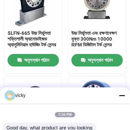
কারখানা ভ্রমণ
SLFN-665 উচ্চ নির্ভুলতা
উচ্চ নির্ভুলতা এবং রক্ষণাবেক্ষণ
গুণগত মান নিয়ন্ত্রণ
শক্তিশালী অ্যানোডাইজড
মুক্ত 300Nm 10000
অ্যালুমিনিয়াম হাউজিং টর্ক সেন্সর
RPM ডিজিটাল টর্ক সেন্সর
যোগাযোগ করুন
অনুসন্ধান পাঠান
অনুসন্ধান পাঠান
খবর
মামলা
vicky
টর্ক ডায়নামিটার
7:34 PM
হাই স্পিড ডায়নামিটার
Good day, what product are you looking 