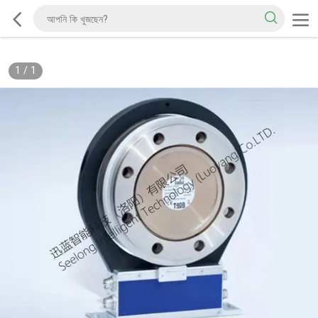
1
/
1