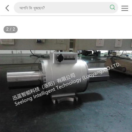
2
/
2