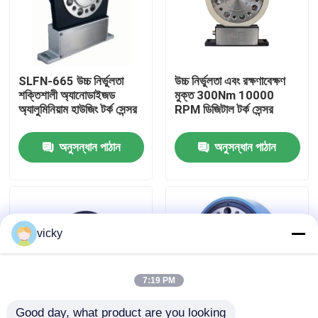
কারখানা ভ্রমণ
SLFN-665 উচ্চ নির্ভুলতা
উচ্চ নির্ভুলতা এবং রক্ষণাবেক্ষণ
গুণগত মান নিয়ন্ত্রণ
শক্তিশালী অ্যানোডাইজড
মুক্ত 300Nm 10000
অ্যালুমিনিয়াম হাউজিং টর্ক সেন্সর
RPM ডিজিটাল টর্ক সেন্সর
যোগাযোগ করুন
অনুসন্ধান পাঠান
অনুসন্ধান পাঠান
খবর
মামলা
vicky
টর্ক ডায়নামিটার
7:19 PM
হাই স্পিড ডায়নামিটার
Good day, what product are you looking 