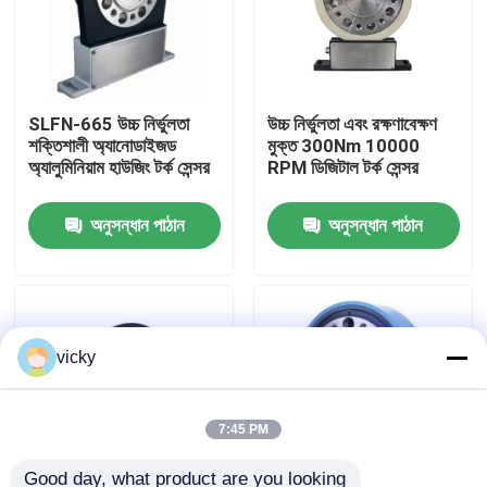
কারখানা ভ্রমণ
SLFN-665 উচ্চ নির্ভুলতা
উচ্চ নির্ভুলতা এবং রক্ষণাবেক্ষণ
গুণগত মান নিয়ন্ত্রণ
শক্তিশালী অ্যানোডাইজড
মুক্ত 300Nm 10000
অ্যালুমিনিয়াম হাউজিং টর্ক সেন্সর
RPM ডিজিটাল টর্ক সেন্সর
যোগাযোগ করুন
অনুসন্ধান পাঠান
অনুসন্ধান পাঠান
খবর
মামলা
vicky
টর্ক ডায়নামিটার
7:45 PM
হাই স্পিড ডায়নামিটার
Good day, what product are you looking 