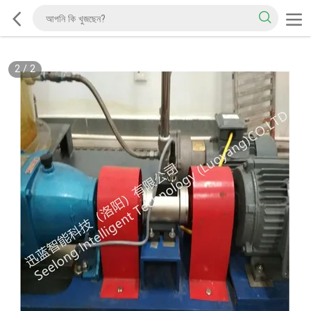
2
/
2