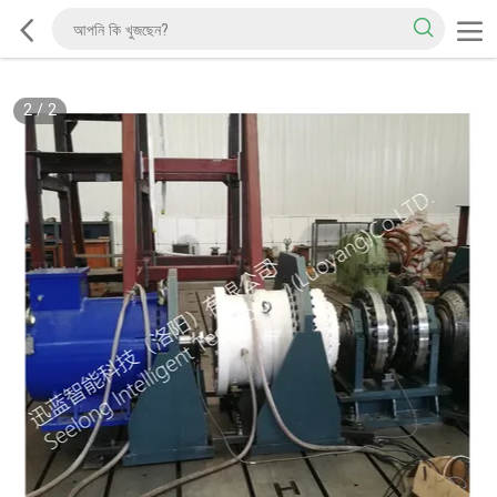
2
/
2