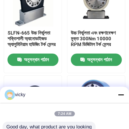
কারখানা ভ্রমণ
SLFN-665 উচ্চ নির্ভুলতা
উচ্চ নির্ভুলতা এবং রক্ষণাবেক্ষণ
গুণগত মান নিয়ন্ত্রণ
শক্তিশালী অ্যানোডাইজড
মুক্ত 300Nm 10000
অ্যালুমিনিয়াম হাউজিং টর্ক সেন্সর
RPM ডিজিটাল টর্ক সেন্সর
যোগাযোগ করুন
অনুসন্ধান পাঠান
অনুসন্ধান পাঠান
খবর
মামলা
vicky
টর্ক ডায়নামিটার
7:24 AM
হাই স্পিড ডায়নামিটার
Good day, what product are you looking 