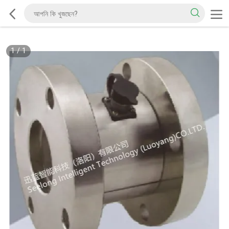
1
/
1