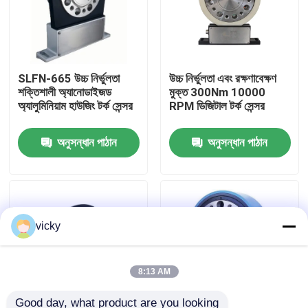
কারখানা ভ্রমণ
SLFN-665 উচ্চ নির্ভুলতা
উচ্চ নির্ভুলতা এবং রক্ষণাবেক্ষণ
গুণগত মান নিয়ন্ত্রণ
শক্তিশালী অ্যানোডাইজড
মুক্ত 300Nm 10000
অ্যালুমিনিয়াম হাউজিং টর্ক সেন্সর
RPM ডিজিটাল টর্ক সেন্সর
যোগাযোগ করুন
অনুসন্ধান পাঠান
অনুসন্ধান পাঠান
খবর
মামলা
vicky
টর্ক ডায়নামিটার
8:13 AM
হাই স্পিড ডায়নামিটার
Good day, what product are you looking 