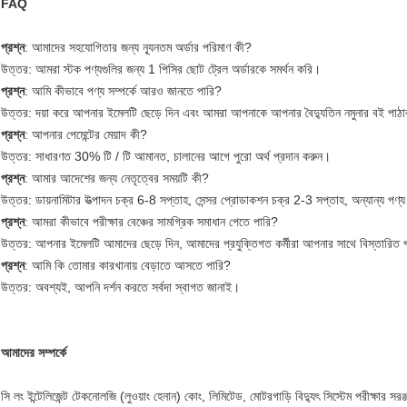
FAQ
প্রশ্ন
: আমাদের সহযোগিতার জন্য ন্যূনতম অর্ডার পরিমাণ কী?
উত্তর: আমরা স্টক পণ্যগুলির জন্য 1 পিসির ছোট ট্রেল অর্ডারকে সমর্থন করি।
প্রশ্ন
: আমি কীভাবে পণ্য সম্পর্কে আরও জানতে পারি?
উত্তর: দয়া করে আপনার ইমেলটি ছেড়ে দিন এবং আমরা আপনাকে আপনার বৈদ্যুতিন নমুনার বই পাঠ
প্রশ্ন
: আপনার পেমেন্টের মেয়াদ কী?
উত্তর: সাধারণত 30% টি / টি আমানত, চালানের আগে পুরো অর্থ প্রদান করুন।
প্রশ্ন
: আমার আদেশের জন্য নেতৃত্বের সময়টি কী?
উত্তর: ডায়নামিটার উত্পাদন চক্র 6-8 সপ্তাহ, সেন্সর প্রোডাকশন চক্র 2-3 সপ্তাহ, অন্যান্য প
প্রশ্ন
: আমরা কীভাবে পরীক্ষার বেঞ্চের সামগ্রিক সমাধান পেতে পারি?
উত্তর: আপনার ইমেলটি আমাদের ছেড়ে দিন, আমাদের প্রযুক্তিগত কর্মীরা আপনার সাথে বিস্তারিত 
প্রশ্ন
: আমি কি তোমার কারখানায় বেড়াতে আসতে পারি?
উত্তর: অবশ্যই, আপনি দর্শন করতে সর্বদা স্বাগত জানাই।
আমাদের সম্পর্কে
সি লং ইন্টেলিজেন্ট টেকনোলজি (লুওয়াং হেনান) কোং, লিমিটেড, মোটরগাড়ি বিদ্যুৎ সিস্টেম পরীক্ষার সরঞ