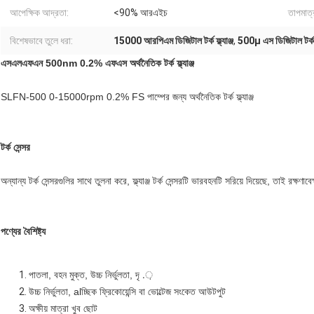
আপেক্ষিক আদ্রতা:
<90% আরএইচ
তাপমাত্র
বিশেষভাবে তুলে ধরা:
15000 আরপিএম ডিজিটাল টর্ক ফ্ল্যাঞ্জ
,
500μ এস ডিজিটাল টর্ক ফ্
এসএলএফএন 500nm 0.2% এফএস অর্থনৈতিক টর্ক ফ্ল্যাঞ্জ
SLFN-500 0-15000rpm 0.2% FS পাম্পের জন্য অর্থনৈতিক টর্ক ফ্ল্যাঞ্জ
টর্ক সেন্সর
অন্যান্য টর্ক সেন্সরগুলির সাথে তুলনা করে, ফ্ল্যাঞ্জ টর্ক সেন্সরটি ভারবহনটি সরিয়ে দিয়েছে, তাই রক্
পণ্যের বৈশিষ্ট্য
পাতলা, বহন মুক্ত, উচ্চ নির্ভুলতা, দৃ .়
উচ্চ নির্ভুলতা, alচ্ছিক ফ্রিকোয়েন্সি বা ভোল্টেজ সংকেত আউটপুট
অক্ষীয় মাত্রা খুব ছোট