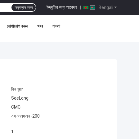
উদ্ধৃতির জন্য আবেদন
|
Bengali
অনুসন্ধান করুন
যোগাযোগ করুন
খবর
মামলা
চীন লুয়াং
SeeLong
CMC
এসএলএফএন -200
1