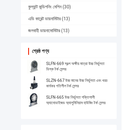
কুল্যান্ট কন্ডিশনিং মেশিন
(30)
এডি কারেন্ট ডায়নামিটার
(13)
জলবাহী ডায়নামোমিটার
(13)
শ্রেষ্ঠ পণ্য
SLFN-669 স্বল্প অক্ষীয় মাত্রা উচ্চ নির্ভুলতা
ডিস্ক টর্ক সেন্সর
SLZN-667 উচ্চ মানের উচ্চ নির্ভুলতা এবং খরচ
কার্যকর গতিশীল টর্ক সেন্সর
SLFN-665 উচ্চ নির্ভুলতা শক্তিশালী
অ্যানোডাইজড অ্যালুমিনিয়াম হাউজিং টর্ক সেন্সর