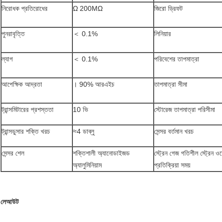
নিরোধক প্রতিরোধের
Ω 200MΩ
জিরো ড্রিফট
পুনরাবৃত্তি
＜ 0.1%
লিনিয়ার
ল্যাগ
＜ 0.1%
পরিবেশের তাপমাত্রা
আপেক্ষিক আদ্রতা
। 90% আরএইচ
তাপমাত্রা সীমা
ট্রান্সমিটারের প্রশস্ততা
10 ভি
স্টোরেজ তাপমাত্রা পরিসীমা
ট্রান্সডুসার শক্তি খরচ
≈4 ডাব্লু
সেন্সর বর্তমান খরচ
সেন্সর শেল
শক্তিশালী অ্যানোডাইজড
স্ট্রেন গেজ গতিশীল স্ট্রেন ওয
অ্যালুমিনিয়াম
প্রতিক্রিয়া সময়
লেআউট