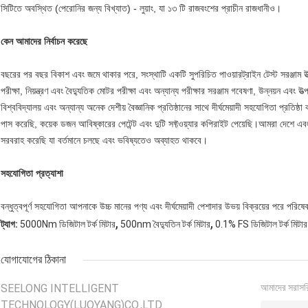
সিটিতে অবস্থিত (পেরোনির জন্য বিখ্যাত) - লুয়াং, যা ১৩ টি রাজবংশের প্রাচীন রাজধানীও।
কেন আমাদের নির্বাচন করেছে
বছরের পর বছর বিকাশ এবং জমে থাকার পরে, সংস্থাটি একটি সুপরিচিত পাওয়ারট্রাইন টেস্ট সরঞ্জাম উত্প
পরীক্ষা, নিয়ন্ত্রণ এবং বৈদ্যুতিক মোটর পরীক্ষা এবং অন্যান্য পরীক্ষার সরঞ্জাম গবেষণা, উন্নয়ন এবং উ
বিশ্ববিদ্যালয় এবং অন্যান্য অনেক দেশীয় বৈজ্ঞানিক প্রতিষ্ঠানের সাথে দীর্ঘমেয়াদী সহযোগিতা প্
পাস করেছি, কয়েক ডজন আবিষ্কারের পেটেন্ট এবং দুটি সফ্টওয়্যার কপিরাইট পেয়েছি।আমরা দেশে এব
সরবরাহ করেছি যা বর্তমানে চলছে এবং ভবিষ্যতেও অব্যাহত থাকবে।
সহযোগিতা প্রত্যাশা
বন্ধুত্বপূর্ণ সহযোগিতা আপনাকে উচ্চ মানের পণ্য এবং দীর্ঘমেয়াদী পেশাদার উভয় বিক্রয়ের পরে পরি
,
,
ট্যাগ:
5000Nm ডিজিটাল টর্ক মিটার
500nm বৈদ্যুতিন টর্ক মিটার
0.1% FS ডিজিটাল টর্ক মিটার
যোগাযোগের ঠিকানা
SEELONG INTELLIGENT
আমাদের সরাসর
TECHNOLOGY(LUOYANG)CO.,LTD