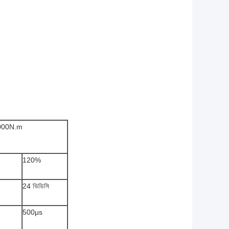
000N.m
120%
24 ভিডিসি
500μs