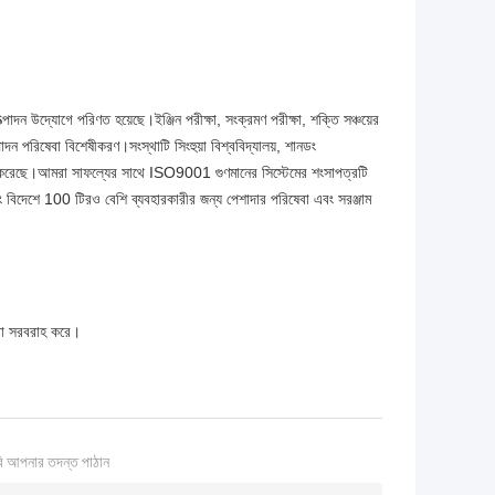
াদন উদ্যোগে পরিণত হয়েছে।ইঞ্জিন পরীক্ষা, সংক্রমণ পরীক্ষা, শক্তি সঞ্চয়ের
ত্পাদন পরিষেবা বিশেষীকরণ।সংস্থাটি সিংহুয়া বিশ্ববিদ্যালয়, শানডং
রতিষ্ঠা করেছে।আমরা সাফল্যের সাথে ISO9001 গুণমানের সিস্টেমের শংসাপত্রটি
ং বিদেশে 100 টিরও বেশি ব্যবহারকারীর জন্য পেশাদার পরিষেবা এবং সরঞ্জাম
ষেবা সরবরাহ করে।
ি আপনার তদন্ত পাঠান