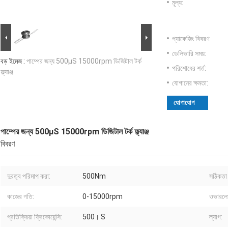
মূল্য:
প্যাকেজিং বিবরণ:
ডেলিভারি সময়:
বড় ইমেজ :
পাম্পের জন্য 500μS 15000rpm ডিজিটাল টর্ক
পরিশোধের শর্ত:
ফ্ল্যাঞ্জ
যোগানের ক্ষমতা:
যোগাযোগ
পাম্পের জন্য 500μS 15000rpm ডিজিটাল টর্ক ফ্ল্যাঞ্জ
বিবরণ
দুরত্ব পরিমাপ করা:
500Nm
সঠিকতা 
কাজের গতি:
0-15000rpm
ওভারলোড
প্রতিক্রিয়া ফ্রিকোয়েন্সি:
500। S
ল্যাগ: