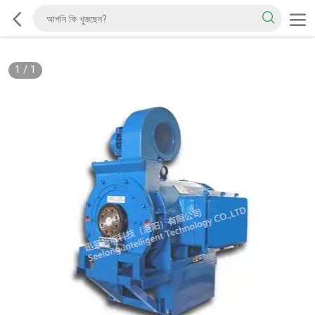
1
/
1