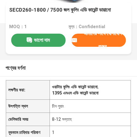
SECD260-1800 / 7500 জল কুলিং এডি কারেন্ট ডায়ানো
MOQ：1
মূল্য：Confidential
আমাদের সাথে যোগাযোগ
ভালো দাম
করুন
পণ্যের বর্ণনা
ওয়াটার কুলিং এডি কারেন্ট ডায়ানো
,
লক্ষণীয় করা:
1395 এনএম এডি কারেন্ট ডায়নো
উৎপত্তি স্থল
চীন লুয়াং
ডেলিভারি সময়
8-12 সপ্তাহ
ন্যূনতম চাহিদার পরিমাণ
1