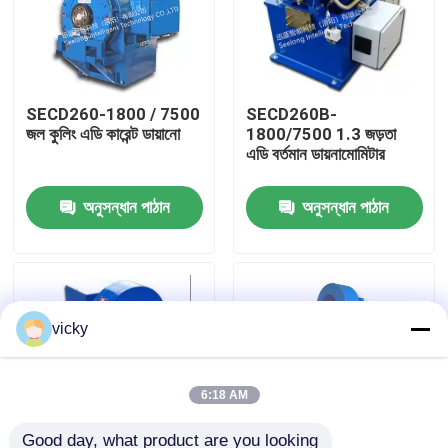
কারখানা ভ্রমণ
SECD260-1800 / 7500
SECD260B-
গুণগত মান নিয়ন্ত্রণ
জল কুলিং এডি কারেন্ট ডায়ানো
1800/7500 1.3 জড়তা
এডি বর্তমান ডায়নামোমিটার
যোগাযোগ করুন
অনুসন্ধান পাঠান
অনুসন্ধান পাঠান
খবর
মামলা
vicky
টর্ক ডায়নামিটার
6:18 AM
হাই স্পিড ডায়নামিটার
Good day, what product are you looking 