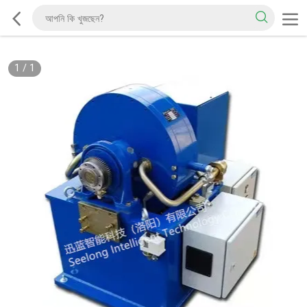
1
/
1