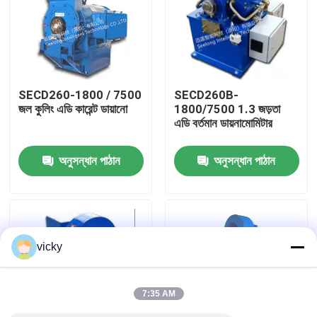
কারখানা ভ্রমণ
গুণগত মান নিয়ন্ত্রণ
SECD260-1800 / 7500
SECD260B-
জল কুলিং এডি কারেন্ট ডায়ানো
1800/7500 1.3 জড়তা
এডি বর্তমান ডায়নামোমিটার
যোগাযোগ করুন
অনুসন্ধান পাঠান
অনুসন্ধান পাঠান
খবর
মামলা
vicky
টর্ক ডায়নামিটার
7:35 AM
হাই স্পিড ডায়নামিটার