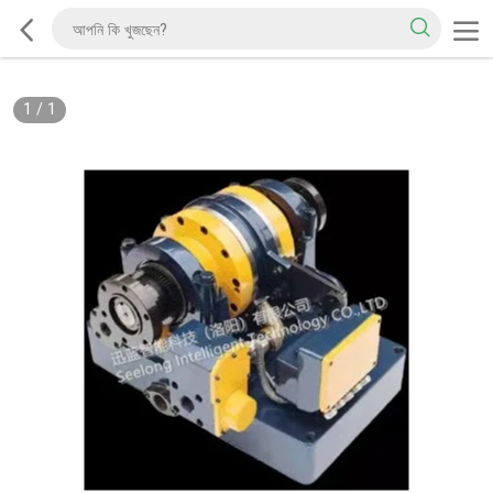
1
/
1