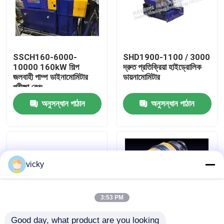
কারখানা ভ্রমণ
SSCH160-6000-
SHD1900-1100 / 3000
গুণগত মান নিয়ন্ত্রণ
10000 160kW শিল্প
দ্রুত প্রতিক্রিয়া হাইড্রোলিক
জলবাহী পাম্প ডাইনামোমিটার
ডায়নামোমিটার
পরীক্ষা বেঞ্চ
যোগাযোগ করুন
অনুসন্ধান পাঠান
অনুসন্ধান পাঠান
খবর
মামলা
vicky
টর্ক ডায়নামিটার
3:53 PM
হাই স্পিড ডায়নামিটার
Good day, what product are you looking 