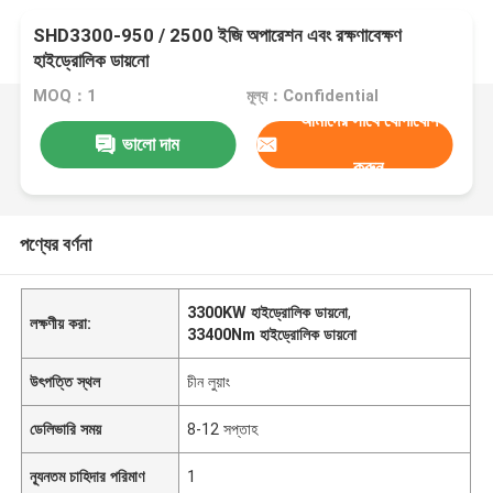
SHD3300-950 / 2500 ইজি অপারেশন এবং রক্ষণাবেক্ষণ
হাইড্রোলিক ডায়নো
MOQ：1
মূল্য：Confidential
আমাদের সাথে যোগাযোগ
ভালো দাম
করুন
পণ্যের বর্ণনা
3300KW হাইড্রোলিক ডায়নো
,
লক্ষণীয় করা:
33400Nm হাইড্রোলিক ডায়নো
উৎপত্তি স্থল
চীন লুয়াং
ডেলিভারি সময়
8-12 সপ্তাহ
ন্যূনতম চাহিদার পরিমাণ
1