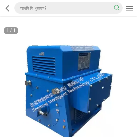
1
/
1