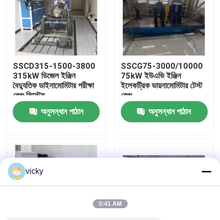
কারখানা ভ্রমণ
গুণগত মান নিয়ন্ত্রণ
SSCD315-1500-3800
SSCG75-3000/10000
315kW ডিজেল ইঞ্জিন
75kW ইউএভি ইঞ্জিন
বৈদ্যুতিক ডাইনামোমিটার পরীক্ষা
ইলেকট্রিক ডায়নামোমিটার টেস্ট
যোগাযোগ করুন
বেঞ্চ সিস্টেম
বেঞ্চ
অনুসন্ধান পাঠান
অনুসন্ধান পাঠান
খবর
মামলা
vicky
টর্ক ডায়নামিটার
5:41 AM
হাই স্পিড ডায়নামিটার