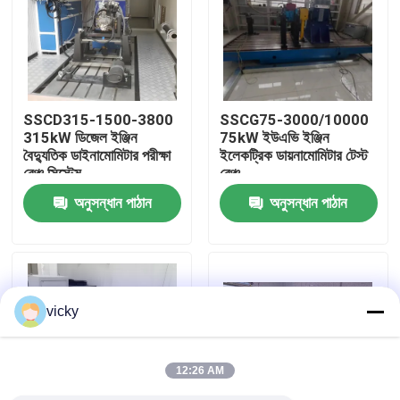
কারখানা ভ্রমণ
গুণগত মান নিয়ন্ত্রণ
SSCD315-1500-3800
SSCG75-3000/10000
315kW ডিজেল ইঞ্জিন
75kW ইউএভি ইঞ্জিন
বৈদ্যুতিক ডাইনামোমিটার পরীক্ষা
ইলেকট্রিক ডায়নামোমিটার টেস্ট
যোগাযোগ করুন
বেঞ্চ সিস্টেম
বেঞ্চ
অনুসন্ধান পাঠান
অনুসন্ধান পাঠান
খবর
মামলা
vicky
টর্ক ডায়নামিটার
12:26 AM
হাই স্পিড ডায়নামিটার