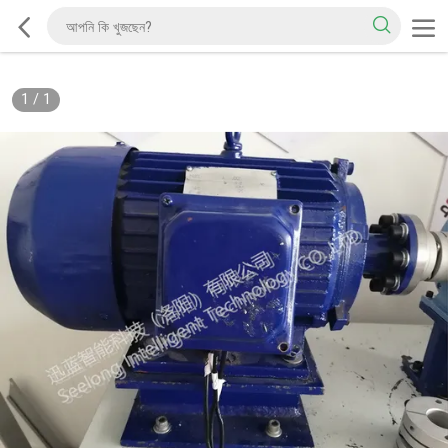
1
/
1