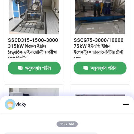
কারখানা ভ্রমণ
গুণগত মান নিয়ন্ত্রণ
SSCD315-1500-3800
SSCG75-3000/10000
315kW ডিজেল ইঞ্জিন
75kW ইউএভি ইঞ্জিন
বৈদ্যুতিক ডাইনামোমিটার পরীক্ষা
ইলেকট্রিক ডায়নামোমিটার টেস্ট
যোগাযোগ করুন
বেঞ্চ সিস্টেম
বেঞ্চ
অনুসন্ধান পাঠান
অনুসন্ধান পাঠান
খবর
মামলা
vicky
টর্ক ডায়নামিটার
1:27 AM
হাই স্পিড ডায়নামিটার