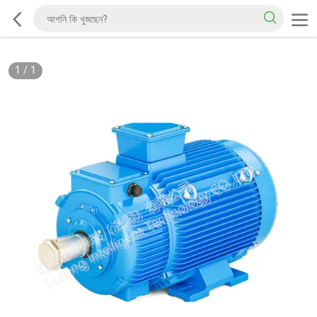
1
/
1