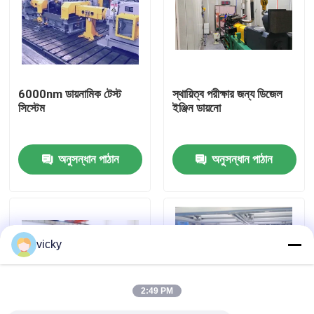
কারখানা ভ্রমণ
গুণগত মান নিয়ন্ত্রণ
6000nm ডায়নামিক টেস্ট
স্থায়িত্ব পরীক্ষার জন্য ডিজেল
সিস্টেম
ইঞ্জিন ডায়নো
যোগাযোগ করুন
অনুসন্ধান পাঠান
অনুসন্ধান পাঠান
খবর
মামলা
vicky
টর্ক ডায়নামিটার
2:49 PM
হাই স্পিড ডায়নামিটার