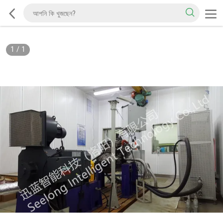
1
/
1