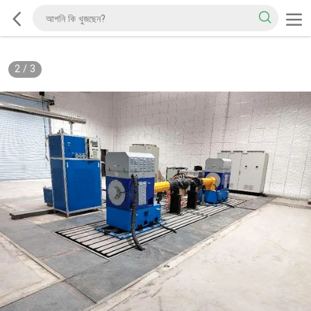
2
/
3