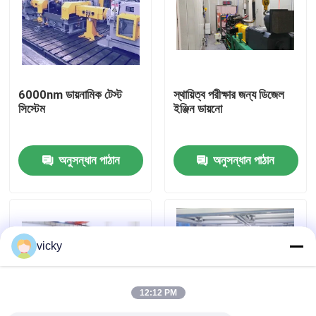
কারখানা ভ্রমণ
গুণগত মান নিয়ন্ত্রণ
6000nm ডায়নামিক টেস্ট
স্থায়িত্ব পরীক্ষার জন্য ডিজেল
সিস্টেম
ইঞ্জিন ডায়নো
যোগাযোগ করুন
অনুসন্ধান পাঠান
অনুসন্ধান পাঠান
খবর
মামলা
vicky
টর্ক ডায়নামিটার
12:12 PM
হাই স্পিড ডায়নামিটার