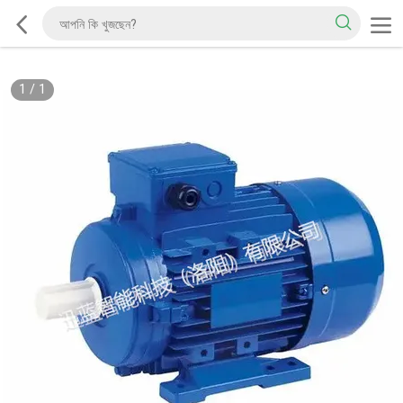
1
/
1