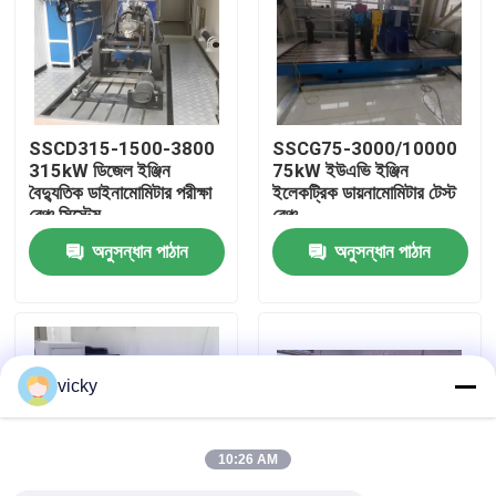
কারখানা ভ্রমণ
গুণগত মান নিয়ন্ত্রণ
SSCD315-1500-3800
SSCG75-3000/10000
315kW ডিজেল ইঞ্জিন
75kW ইউএভি ইঞ্জিন
বৈদ্যুতিক ডাইনামোমিটার পরীক্ষা
ইলেকট্রিক ডায়নামোমিটার টেস্ট
যোগাযোগ করুন
বেঞ্চ সিস্টেম
বেঞ্চ
অনুসন্ধান পাঠান
অনুসন্ধান পাঠান
খবর
মামলা
vicky
টর্ক ডায়নামিটার
10:26 AM
হাই স্পিড ডায়নামিটার