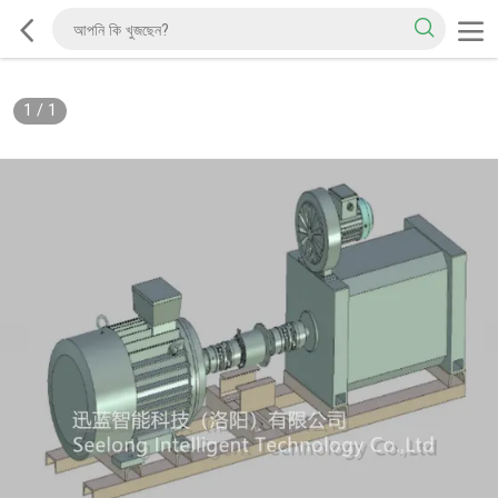
1
/
1