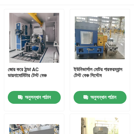
জোর করে ঠান্ডা AC
ইউনিভার্সাল মোটর পারফরম্যান্স
ডায়নামোমিটার টেস্ট বেঞ্চ
টেস্ট বেঞ্চ সিস্টেম
বাড়ি
অনুসন্ধান পাঠান
অনুসন্ধান পাঠান
পণ্য
আমাদের সম্বন্ধে