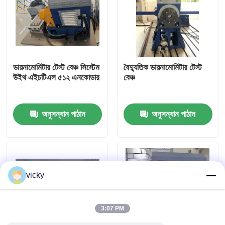
কারখানা ভ্রমণ
গুণগত মান নিয়ন্ত্রণ
ডায়নামোমিটার টেস্ট বেঞ্চ সিস্টেম
বৈদ্যুতিক ডায়নামোমিটার টেস্ট
উইথ এইচটিএল ৫১২ এনকোডার
বেঞ্চ
যোগাযোগ করুন
অনুসন্ধান পাঠান
অনুসন্ধান পাঠান
খবর
মামলা
vicky
টর্ক ডায়নামিটার
3:07 PM
হাই স্পিড ডায়নামিটার