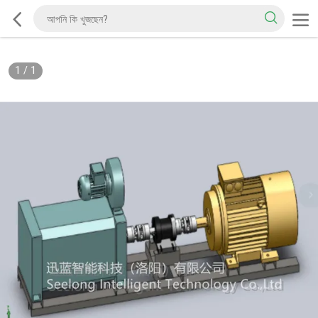
1
/
1