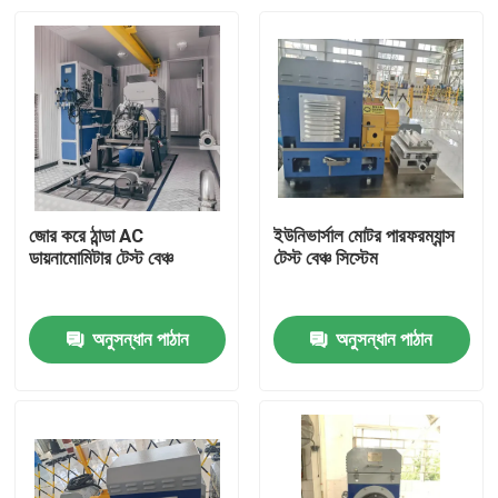
জোর করে ঠান্ডা AC
ইউনিভার্সাল মোটর পারফরম্যান্স
ডায়নামোমিটার টেস্ট বেঞ্চ
টেস্ট বেঞ্চ সিস্টেম
অনুসন্ধান পাঠান
অনুসন্ধান পাঠান
বাড়ি
পণ্য
আমাদের সম্বন্ধে