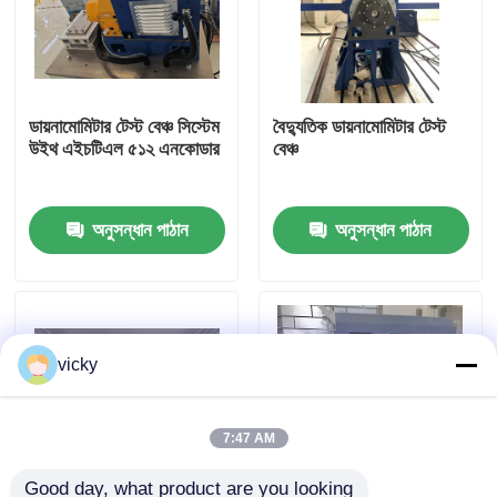
কারখানা ভ্রমণ
ডায়নামোমিটার টেস্ট বেঞ্চ সিস্টেম
বৈদ্যুতিক ডায়নামোমিটার টেস্ট
গুণগত মান নিয়ন্ত্রণ
উইথ এইচটিএল ৫১২ এনকোডার
বেঞ্চ
যোগাযোগ করুন
অনুসন্ধান পাঠান
অনুসন্ধান পাঠান
খবর
মামলা
vicky
টর্ক ডায়নামিটার
7:47 AM
হাই স্পিড ডায়নামিটার
Good day, what product are you looking 