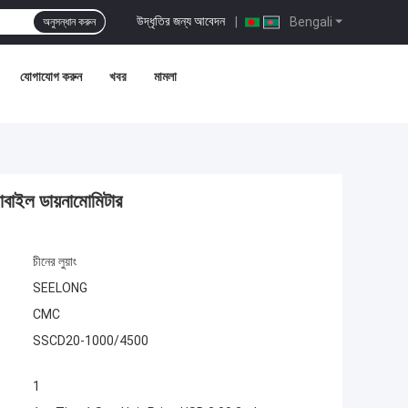
উদ্ধৃতির জন্য আবেদন
|
Bengali
অনুসন্ধান করুন
যোগাযোগ করুন
খবর
মামলা
বাইল ডায়নামোমিটার
চীনের লুয়াং
SEELONG
CMC
SSCD20-1000/4500
1