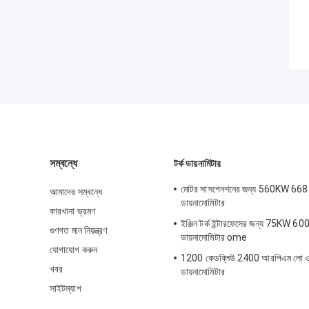
সম্বন্ধে
টর্ক ডায়নামিটার
মোটর সাসপেনশনের জন্য 560KW 668
আমাদের সম্বন্ধে
ডায়নামোমিটার
কারখানা ভ্রমণ
ইঞ্জিন টর্ক ইন্টারফেসের জন্য 75KW 6
গুণগত মান নিয়ন্ত্রণ
ডায়নামোমিটার ome
যোগাযোগ করুন
1200 কেডব্লিউ 2400 আরপিএম লো ওয়
খবর
ডায়নামোমিটার
সাইটম্যাপ