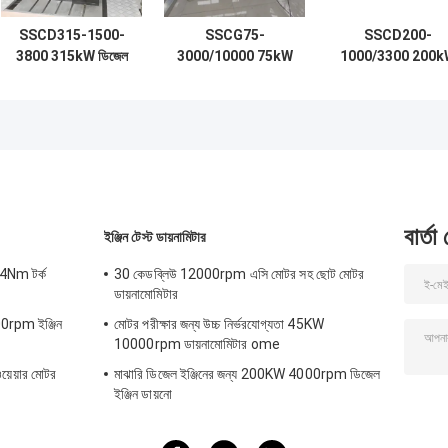
SSCD315-1500-
SSCG75-
SSCD200-
3800 315kW ডিজেল
3000/10000 75kW
1000/3300 200k
ইঞ্জিন বৈদ্যুতিক
ইউএভি ইঞ্জিন ইলেকট্রিক
1910 Nm ±0.2%F
ডাইনামোমিটার পরীক্ষা বেঞ্চ
ডায়নামোমিটার টেস্ট বেঞ্চ
উচ্চ নির্ভুলতা উচ্চ
সিস্টেম
নির্ভরযোগ্যতা অক্ষের
পারফরম্যান্স পরীক্ষা করা
জন্য বৈদ্যুতিক
ডায়নামোমিটার টেস্ট বেঞ্
সিস্টেম
বার্তা
ইঞ্জিন টেস্ট ডায়নামিটার
4Nm টর্ক
30 কেডব্লিউ 12000rpm এসি মোটর সহ ছোট মোটর
ডায়নামোমিটার
000rpm ইঞ্জিন
মোটর পরীক্ষার জন্য উচ্চ নির্ভরযোগ্যতা 45KW
10000rpm ডায়নামোমিটার ome
েয়ার মোটর
মাঝারি ডিজেল ইঞ্জিনের জন্য 200KW 4000rpm ডিজেল
ইঞ্জিন ডায়নো