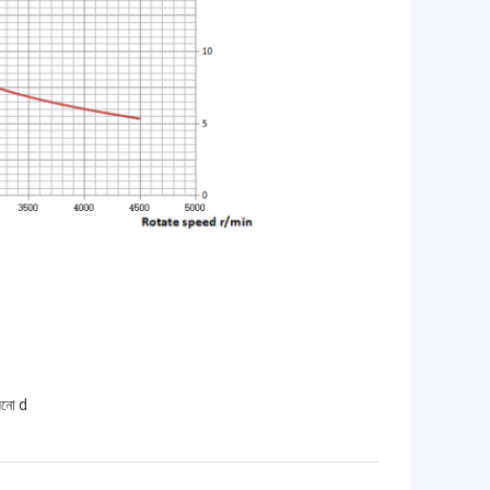
়নো d