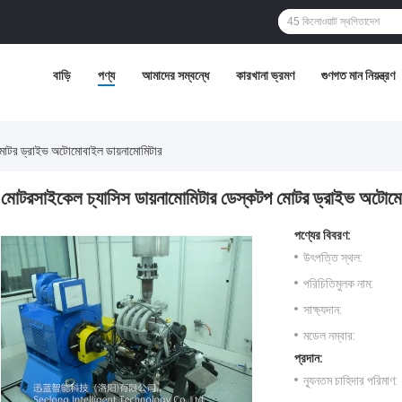
বাড়ি
পণ্য
আমাদের সম্বন্ধে
কারখানা ভ্রমণ
গুণগত মান নিয়ন্ত্রণ
মোটর ড্রাইভ অটোমোবাইল ডায়নামোমিটার
মোটরসাইকেল চ্যাসিস ডায়নামোমিটার ডেস্কটপ মোটর ড্রাইভ অটোমো
পণ্যের বিবরণ:
উৎপত্তি স্থল:
পরিচিতিমুলক নাম:
সাক্ষ্যদান:
মডেল নম্বার:
প্রদান:
ন্যূনতম চাহিদার পরিমাণ: