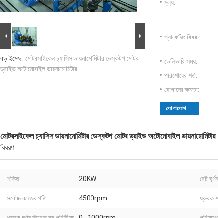
মূল্য:
প্যাকেজিং বিবরণ:
বড় ইমেজ :
মোটরসাইকেল চ্যাসিস ডায়নামোমিটার ডেস্কটপ মোটর
ডেলিভারি সময়:
ড্রাইভ অটোমোবাইল ডায়নামোমিটার
পরিশোধের শর্ত:
যোগানের ক্ষমতা:
যোগাযোগ
মোটরসাইকেল চ্যাসিস ডায়নামোমিটার ডেস্কটপ মোটর ড্রাইভ অটোমোবাইল ডায়নামোমিটার
বিবরণ
শক্তি:
20KW
রেট ঘূর্
সর্বোচ্চ কাজের গতি:
4500rpm
ধ্রুবক 
ধ্রুবক ঘূর্ণন সঁচারক বল পরিসীমা:
0--1000rpm
পরিমাপের