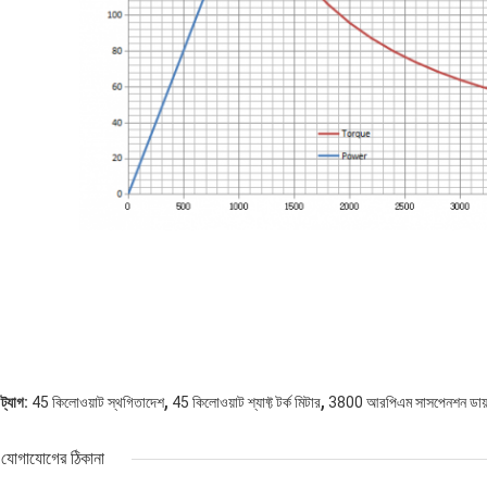
,
,
ট্যাগ:
45 কিলোওয়াট স্থগিতাদেশ
45 কিলোওয়াট শ্যাফ্ট টর্ক মিটার
3800 আরপিএম সাসপেনশন ডায
যোগাযোগের ঠিকানা