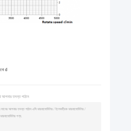
়নো d
ি আপনার তদন্ত পাঠান