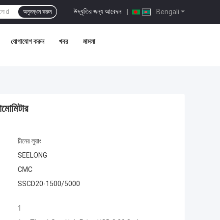
উদ্ধৃতির জন্য আবেদন
|
Bengali
অনুসন্ধান করুন
যোগাযোগ করুন
খবর
মামলা
ামোমিটার
চীনের লুয়াং
SEELONG
CMC
SSCD20-1500/5000
1