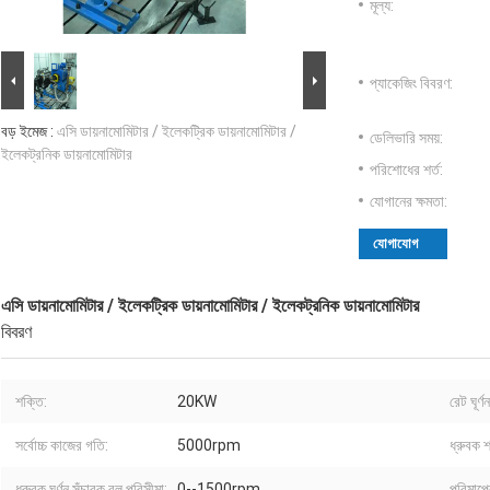
মূল্য:
প্যাকেজিং বিবরণ:
বড় ইমেজ :
এসি ডায়নামোমিটার / ইলেকট্রিক ডায়নামোমিটার /
ডেলিভারি সময়:
ইলেকট্রনিক ডায়নামোমিটার
পরিশোধের শর্ত:
যোগানের ক্ষমতা:
যোগাযোগ
এসি ডায়নামোমিটার / ইলেকট্রিক ডায়নামোমিটার / ইলেকট্রনিক ডায়নামোমিটার
বিবরণ
শক্তি:
20KW
রেট ঘূর্
সর্বোচ্চ কাজের গতি:
5000rpm
ধ্রুবক 
ধ্রুবক ঘূর্ণন সঁচারক বল পরিসীমা:
0--1500rpm
পরিমাপের