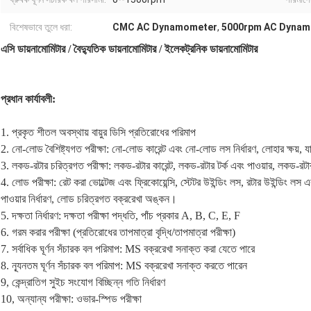
বিশেষভাবে তুলে ধরা:
CMC AC Dynamometer
,
5000rpm AC Dynam
এসি ডায়নামোমিটার / বৈদ্যুতিক ডায়নামোমিটার / ইলেকট্রনিক ডায়নামোমিটার
প্রধান কার্যাবলী:
1. প্রকৃত শীতল অবস্থায় বায়ুর ডিসি প্রতিরোধের পরিমাপ
2. নো-লোড বৈশিষ্ট্যগত পরীক্ষা: নো-লোড কারেন্ট এবং নো-লোড লস নির্ধারণ, লোহার ক্ষয়, যান্
3. লকড-রটার চরিত্রগত পরীক্ষা: লকড-রটার কারেন্ট, লকড-রটার টর্ক এবং পাওয়ার, লকড-রটার 
4. লোড পরীক্ষা: রেট করা ভোল্টেজ এবং ফ্রিকোয়েন্সি, স্টেটর উইন্ডিং লস, রটার উইন্ডিং লস
পাওয়ার নির্ধারণ, লোড চরিত্রগত বক্ররেখা অঙ্কন।
5. দক্ষতা নির্ধারণ: দক্ষতা পরীক্ষা পদ্ধতি, পাঁচ প্রকার A, B, C, E, F
6. গরম করার পরীক্ষা (প্রতিরোধের তাপমাত্রা বৃদ্ধি/তাপমাত্রা পরীক্ষা)
7. সর্বাধিক ঘূর্ণন সঁচারক বল পরিমাপ: MS বক্ররেখা সনাক্ত করা যেতে পারে
8. ন্যূনতম ঘূর্ণন সঁচারক বল পরিমাপ: MS বক্ররেখা সনাক্ত করতে পারেন
9, কেন্দ্রাতিগ সুইচ সংযোগ বিচ্ছিন্ন গতি নির্ধারণ
10, অন্যান্য পরীক্ষা: ওভার-স্পিড পরীক্ষা