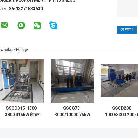
AGENT RECRUITMENT IN PROGRESS
টেল:
86-13271533630
অন্যান্য পণ্যসমূহ
SSCD315-1500-
SSCG75-
SSCD200-
3800 315kW ডিজেল
3000/10000 75kW
1000/3300 200k
ইঞ্জিন বৈদ্যুতিক
ইউএভি ইঞ্জিন ইলেকট্রিক
1910 Nm ±0.2%F
ডাইনামোমিটার পরীক্ষা বেঞ্চ
ডায়নামোমিটার টেস্ট বেঞ্চ
উচ্চ নির্ভুলতা উচ্চ
সিস্টেম
নির্ভরযোগ্যতা অক্ষের