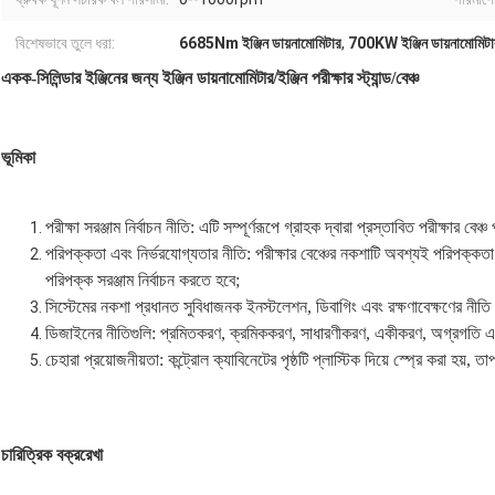
বিশেষভাবে তুলে ধরা:
6685Nm ইঞ্জিন ডায়নামোমিটার
,
700KW ইঞ্জিন ডায়নামোমিটা
একক-সিলিন্ডার ইঞ্জিনের জন্য ইঞ্জিন ডায়নামোমিটার/ইঞ্জিন পরীক্ষার স্ট্যান্ড/বেঞ্চ
ভূমিকা
পরীক্ষা সরঞ্জাম নির্বাচন নীতি: এটি সম্পূর্ণরূপে গ্রাহক দ্বারা প্রস্তাবিত পরীক্ষার ব
পরিপক্কতা এবং নির্ভরযোগ্যতার নীতি: পরীক্ষার বেঞ্চের নকশাটি অবশ্যই পরিপক্কতা
পরিপক্ক সরঞ্জাম নির্বাচন করতে হবে;
সিস্টেমের নকশা প্রধানত সুবিধাজনক ইনস্টলেশন, ডিবাগিং এবং রক্ষণাবেক্ষণের নীতি
ডিজাইনের নীতিগুলি: প্রমিতকরণ, ক্রমিককরণ, সাধারণীকরণ, একীকরণ, অগ্রগতি এব
চেহারা প্রয়োজনীয়তা: কন্ট্রোল ক্যাবিনেটের পৃষ্ঠটি প্লাস্টিক দিয়ে স্প্রে করা হয়
চারিত্রিক বক্ররেখা