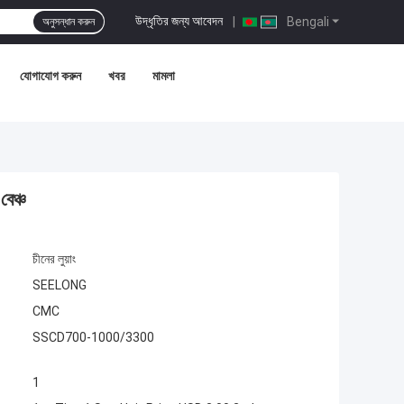
উদ্ধৃতির জন্য আবেদন
|
Bengali
অনুসন্ধান করুন
যোগাযোগ করুন
খবর
মামলা
বেঞ্চ
চীনের লুয়াং
SEELONG
CMC
SSCD700-1000/3300
1