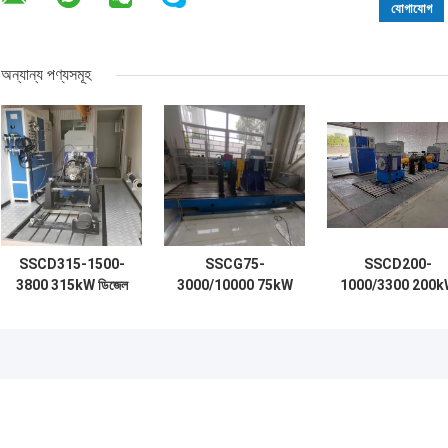
অন্যান্য পণ্যসমূহ
SSCD315-1500-
SSCG75-
SSCD200-
3800 315kW ডিজেল
3000/10000 75kW
1000/3300 200k
ইঞ্জিন বৈদ্যুতিক
ইউএভি ইঞ্জিন ইলেকট্রিক
1910 Nm ±0.2%F
ডাইনামোমিটার পরীক্ষা বেঞ্চ
ডায়নামোমিটার টেস্ট বেঞ্চ
উচ্চ নির্ভুলতা উচ্চ
সিস্টেম
নির্ভরযোগ্যতা অক্ষের
পারফরম্যান্স পরীক্ষা করা
জন্য বৈদ্যুতিক
ডায়নামোমিটার টেস্ট বেঞ্
সিস্টেম