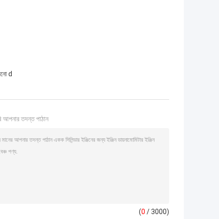
়নো d
ি আপনার তদন্ত পাঠান
(
0
/ 3000)