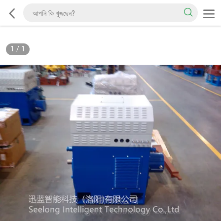
1
/
1