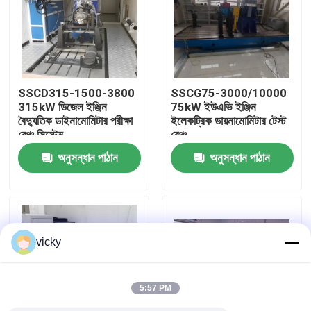
কারখানা ভ্রমণ
গুণগত মান নিয়ন্ত্রণ
SSCD315-1500-3800
SSCG75-3000/10000
315kW ডিজেল ইঞ্জিন
75kW ইউএভি ইঞ্জিন
বৈদ্যুতিক ডাইনামোমিটার পরীক্ষা
ইলেকট্রিক ডায়নামোমিটার টেস্ট
যোগাযোগ করুন
বেঞ্চ সিস্টেম
বেঞ্চ
অনুসন্ধান পাঠান
অনুসন্ধান পাঠান
খবর
মামলা
vicky
টর্ক ডায়নামিটার
5:57 PM
হাই স্পিড ডায়নামিটার