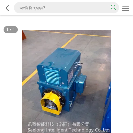
1
/
1