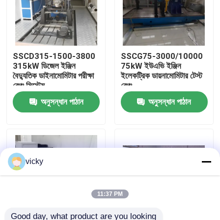
কারখানা ভ্রমণ
SSCD315-1500-3800
SSCG75-3000/10000
গুণগত মান নিয়ন্ত্রণ
315kW ডিজেল ইঞ্জিন
75kW ইউএভি ইঞ্জিন
বৈদ্যুতিক ডাইনামোমিটার পরীক্ষা
ইলেকট্রিক ডায়নামোমিটার টেস্ট
বেঞ্চ সিস্টেম
বেঞ্চ
যোগাযোগ করুন
অনুসন্ধান পাঠান
অনুসন্ধান পাঠান
খবর
মামলা
vicky
টর্ক ডায়নামিটার
11:37 PM
হাই স্পিড ডায়নামিটার
Good day, what product are you looking 