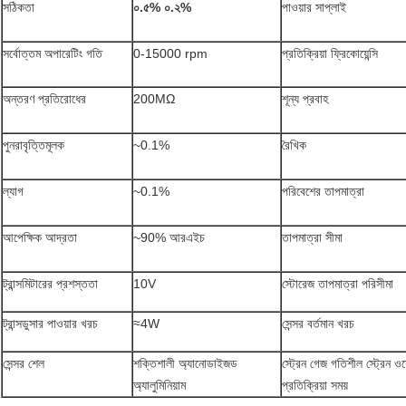
সঠিকতা
০.৫% ০.২%
পাওয়ার সাপ্লাই
সর্বোত্তম অপারেটিং গতি
0-15000 rpm
প্রতিক্রিয়া ফ্রিকোয়েন্সি
অন্তরণ প্রতিরোধের
200MΩ
শূন্য প্রবাহ
পুনরাবৃত্তিমূলক
~0.1%
রৈখিক
ল্যাগ
~0.1%
পরিবেশের তাপমাত্রা
আপেক্ষিক আদ্রতা
~90% আরএইচ
তাপমাত্রা সীমা
ট্রান্সমিটারের প্রশস্ততা
10V
স্টোরেজ তাপমাত্রা পরিসীমা
ট্রান্সডুসার পাওয়ার খরচ
≈4W
সেন্সর বর্তমান খরচ
সেন্সর শেল
শক্তিশালী অ্যানোডাইজড
স্ট্রেন গেজ গতিশীল স্ট্রেন ওয
অ্যালুমিনিয়াম
প্রতিক্রিয়া সময়