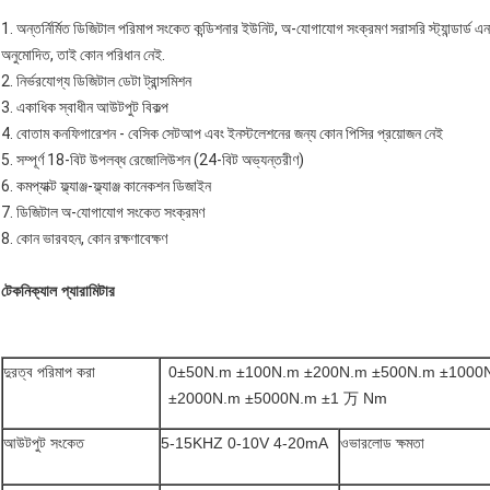
1. অন্তর্নির্মিত ডিজিটাল পরিমাপ সংকেত কন্ডিশনার ইউনিট, অ-যোগাযোগ সংক্রমণ সরাসরি স্ট্যান্ডা
অনুমোদিত, তাই কোন পরিধান নেই.
2. নির্ভরযোগ্য ডিজিটাল ডেটা ট্রান্সমিশন
3. একাধিক স্বাধীন আউটপুট বিকল্প
4. বোতাম কনফিগারেশন - বেসিক সেটআপ এবং ইনস্টলেশনের জন্য কোন পিসির প্রয়োজন নেই
5. সম্পূর্ণ 18-বিট উপলব্ধ রেজোলিউশন (24-বিট অভ্যন্তরীণ)
6. কমপ্যাক্ট ফ্ল্যাঞ্জ-ফ্ল্যাঞ্জ কানেকশন ডিজাইন
7. ডিজিটাল অ-যোগাযোগ সংকেত সংক্রমণ
8. কোন ভারবহন, কোন রক্ষণাবেক্ষণ
টেকনিক্যাল প্যারামিটার
দুরত্ব পরিমাপ করা
0±50N.m ±100N.m ±200N.m ±500N.m ±1000
±2000N.m ±5000N.m ±1 万 Nm
আউটপুট সংকেত
5-15KHZ 0-10V 4-20mA
ওভারলোড ক্ষমতা