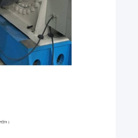
পাঠাব।