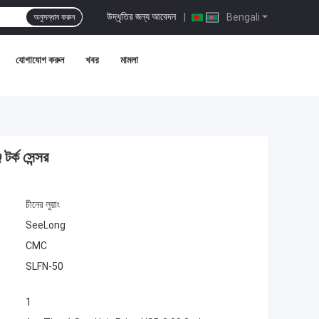
উদ্ধৃতির জন্য আবেদন
|
Bengali
অনুসন্ধান করুন
যোগাযোগ করুন
খবর
মামলা
র্ক সেন্সর
চীনের লুয়াং
SeeLong
CMC
SLFN-50
1