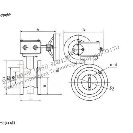
লেআউট
পণ্যের ছবি