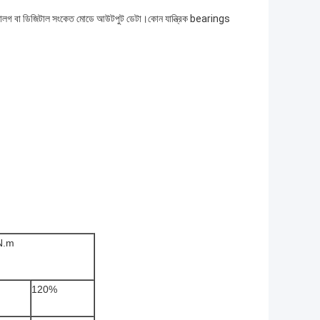
র্ড এনালগ বা ডিজিটাল সংকেত মোডে আউটপুট ডেটা।কোন যান্ত্রিক bearings
N.m
120%