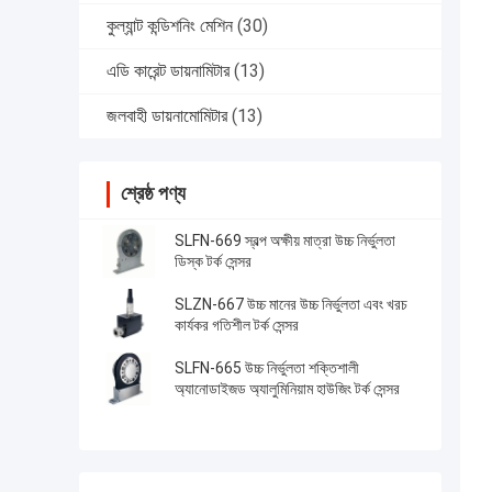
কুল্যান্ট কন্ডিশনিং মেশিন
(30)
এডি কারেন্ট ডায়নামিটার
(13)
জলবাহী ডায়নামোমিটার
(13)
শ্রেষ্ঠ পণ্য
SLFN-669 স্বল্প অক্ষীয় মাত্রা উচ্চ নির্ভুলতা
ডিস্ক টর্ক সেন্সর
SLZN-667 উচ্চ মানের উচ্চ নির্ভুলতা এবং খরচ
কার্যকর গতিশীল টর্ক সেন্সর
SLFN-665 উচ্চ নির্ভুলতা শক্তিশালী
অ্যানোডাইজড অ্যালুমিনিয়াম হাউজিং টর্ক সেন্সর