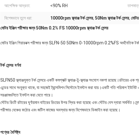
আপেক্ষিক আদ্রতা:
<90% RH
তাপমাত্র
বিশেষভাবে তুলে ধরা:
10000rpm ফ্ল্যাঞ্জ টর্ক সেন্সর
,
50Nm ফ্ল্যাঞ্জ টর্ক সেন্সর
,
মোটর ই
মোটর ইঞ্জিন পরীক্ষার জন্য 50Nm 0.2% FS 10000rpm ফ্ল্যাঞ্জ টর্ক সেন্সর
মোটর ইঞ্জিন গিয়ারবক্স পরীক্ষার জন্য SLFN-50 50Nm 0-10000rpm 0.2%FS অর্থনৈতিক টর্ক ফ্ল
টর্ক সেন্সর বর্ণনা
SLFN50 ফ্ল্যাঞ্জযুক্ত টর্ক সেন্সরে একটি কমপ্যাক্ট ফ্ল্যাঞ্জ-টু-ফ্ল্যাঞ্জ সংযোগ নকশা রয়েছে।রটারের এক 
এন্ডের সাথে সংযুক্ত থাকে, যা সহজেই ট্রান্সমিশন সিস্টেমে ইনস্টল করা যায়।একটি গতি পরিমাপ ইউনিট এছাড়াও 
সরঞ্জামগুলিতে ইনস্টল করা যেতে পারে।
স্টেটর রিংটি রটারের ঘূর্ণায়মান বাইরের রিংয়ের উপর স্থির করা হয়েছে এবং স্টেটর বেস দ্বারা সমর্থি
পরীক্ষার বেঞ্চের কঠোর এবং জটিল কাজের অবস্থার জন্য বিশেষভাবে ডিজাইন করা হয়েছে।
পণ্যের বৈশিষ্ট্য