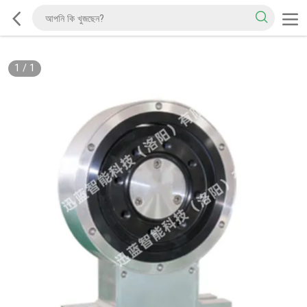
1
/
1