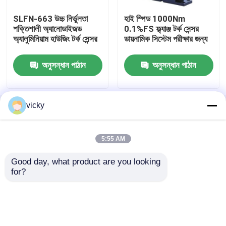
SLFN-663 উচ্চ নির্ভুলতা
হাই স্পিড 1000Nm
ইঞ্জিন টেস্ট ডায়নামিটার
শক্তিশালী অ্যানোডাইজড
0.1%FS ফ্ল্যাঞ্জ টর্ক সেন্সর
অ্যালুমিনিয়াম হাউজিং টর্ক সেন্সর
ডায়নামিক সিস্টেম পরীক্ষার জন্য
মোটর টেস্ট ডায়নামিটার
অনুসন্ধান পাঠান
অনুসন্ধান পাঠান
ট্রান্সমিশন ডায়নামিটার
vicky
বাড়ি
আমাদের সম্পর্কে
আমাদের সাথে যোগাযোগ করুন
Desktop Site
সাইট ম্যাপ
Privacy Policy
এসি ডায়নোমিটার
5:55 AM
গতিশীল পরীক্ষা বেঞ্চ
Good day, what product are you looking 
গুণ
টর্ক ডায়নামিটার
চীন কারখানা.Copyright © 2026 Seelong
for?
Intelligent Technology(Luoyang)Co.,Ltd. All
Rights Reserved.
জ্বালানী খরচ পরিমাপ ডিভাইস
ডিজিটাল টর্ক মিটার