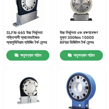
কারখানা ভ্রমণ
গুণগত মান নিয়ন্ত্রণ
SLFN-665 উচ্চ নির্ভুলতা
উচ্চ নির্ভুলতা এবং রক্ষণাবেক্ষণ
শক্তিশালী অ্যানোডাইজড
মুক্ত 300Nm 10000
অ্যালুমিনিয়াম হাউজিং টর্ক সেন্সর
RPM ডিজিটাল টর্ক সেন্সর
যোগাযোগ করুন
অনুসন্ধান পাঠান
অনুসন্ধান পাঠান
খবর
মামলা
টর্ক ডায়নামিটার
হাই স্পিড ডায়নামিটার