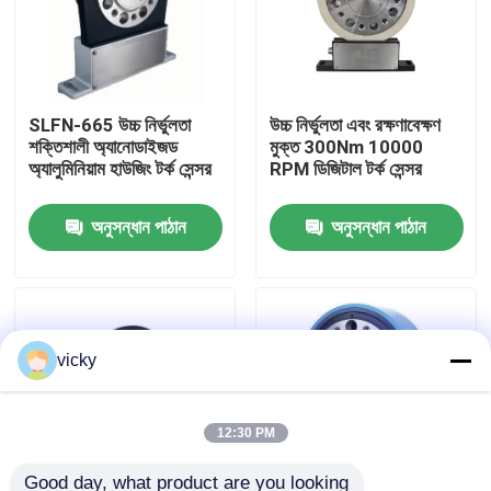
কারখানা ভ্রমণ
SLFN-665 উচ্চ নির্ভুলতা
উচ্চ নির্ভুলতা এবং রক্ষণাবেক্ষণ
গুণগত মান নিয়ন্ত্রণ
শক্তিশালী অ্যানোডাইজড
মুক্ত 300Nm 10000
অ্যালুমিনিয়াম হাউজিং টর্ক সেন্সর
RPM ডিজিটাল টর্ক সেন্সর
যোগাযোগ করুন
অনুসন্ধান পাঠান
অনুসন্ধান পাঠান
খবর
মামলা
vicky
টর্ক ডায়নামিটার
12:30 PM
হাই স্পিড ডায়নামিটার
Good day, what product are you looking 