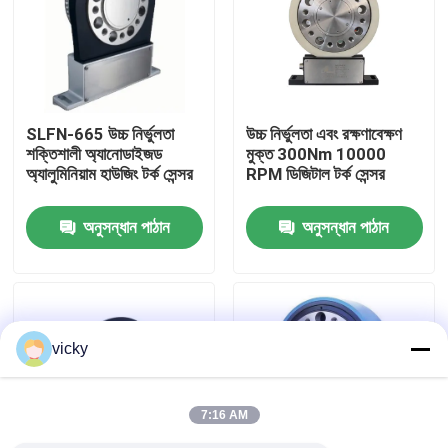
কারখানা ভ্রমণ
গুণগত মান নিয়ন্ত্রণ
SLFN-665 উচ্চ নির্ভুলতা
উচ্চ নির্ভুলতা এবং রক্ষণাবেক্ষণ
শক্তিশালী অ্যানোডাইজড
মুক্ত 300Nm 10000
অ্যালুমিনিয়াম হাউজিং টর্ক সেন্সর
RPM ডিজিটাল টর্ক সেন্সর
যোগাযোগ করুন
অনুসন্ধান পাঠান
অনুসন্ধান পাঠান
খবর
মামলা
vicky
টর্ক ডায়নামিটার
7:16 AM
হাই স্পিড ডায়নামিটার