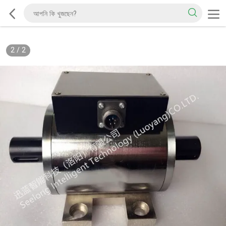
2
/
2