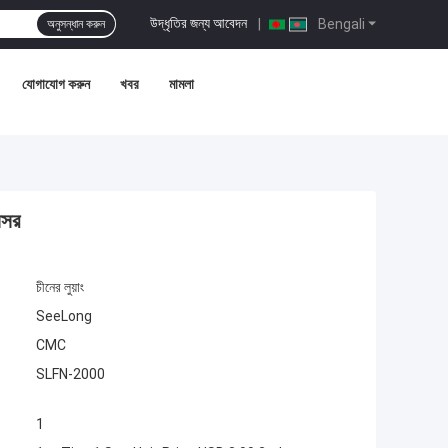
উদ্ধৃতির জন্য আবেদন
|
Bengali
অনুসন্ধান করুন
যোগাযোগ করুন
খবর
মামলা
্সর
চীনের লুয়াং
SeeLong
CMC
SLFN-2000
1