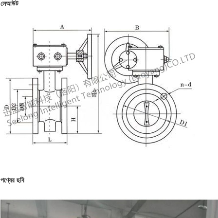
লেআউট
পণ্যের ছবি