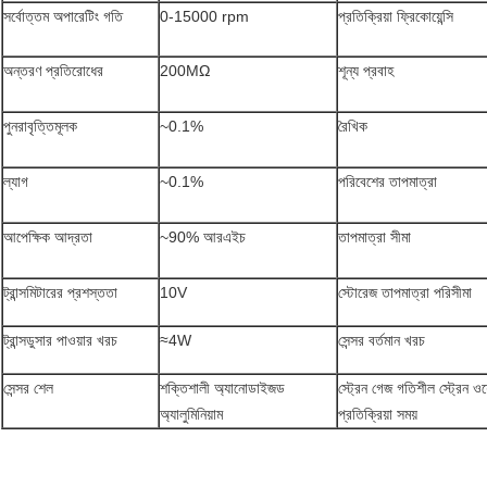
সর্বোত্তম অপারেটিং গতি
0-15000 rpm
প্রতিক্রিয়া ফ্রিকোয়েন্সি
অন্তরণ প্রতিরোধের
200MΩ
শূন্য প্রবাহ
পুনরাবৃত্তিমূলক
~0.1%
রৈখিক
ল্যাগ
~0.1%
পরিবেশের তাপমাত্রা
আপেক্ষিক আদ্রতা
~90% আরএইচ
তাপমাত্রা সীমা
ট্রান্সমিটারের প্রশস্ততা
10V
স্টোরেজ তাপমাত্রা পরিসীমা
ট্রান্সডুসার পাওয়ার খরচ
≈4W
সেন্সর বর্তমান খরচ
সেন্সর শেল
শক্তিশালী অ্যানোডাইজড
স্ট্রেন গেজ গতিশীল স্ট্রেন ওয
অ্যালুমিনিয়াম
প্রতিক্রিয়া সময়