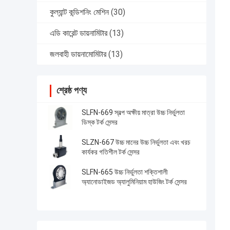
কুল্যান্ট কন্ডিশনিং মেশিন
(30)
এডি কারেন্ট ডায়নামিটার
(13)
জলবাহী ডায়নামোমিটার
(13)
শ্রেষ্ঠ পণ্য
SLFN-669 স্বল্প অক্ষীয় মাত্রা উচ্চ নির্ভুলতা
ডিস্ক টর্ক সেন্সর
SLZN-667 উচ্চ মানের উচ্চ নির্ভুলতা এবং খরচ
কার্যকর গতিশীল টর্ক সেন্সর
SLFN-665 উচ্চ নির্ভুলতা শক্তিশালী
অ্যানোডাইজড অ্যালুমিনিয়াম হাউজিং টর্ক সেন্সর