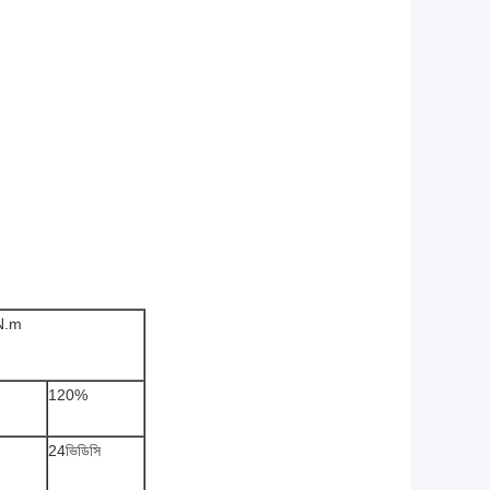
N.m
120%
24ভিডিসি