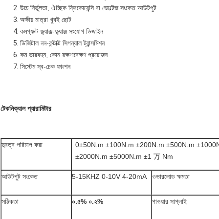
উচ্চ নির্ভুলতা, ঐচ্ছিক ফ্রিকোয়েন্সি বা ভোল্টেজ সংকেত আউটপুট
অক্ষীয় মাত্রা খুবই ছোট
কমপ্যাক্ট ফ্ল্যাঞ্জ-ফ্ল্যাঞ্জ সংযোগ ডিজাইন
ডিজিটাল নন-কন্টাক্ট সিগন্যাল ট্রান্সমিশন
কম ভারবহন, কোন রক্ষণাবেক্ষণ প্রয়োজন
সিস্টেম স্ব-চেক ফাংশন
টেকনিক্যাল প্যারামিটার
দুরত্ব পরিমাপ করা
0±50N.m ±100N.m ±200N.m ±500N.m ±1000
±2000N.m ±5000N.m ±1 万 Nm
আউটপুট সংকেত
5-15KHZ 0-10V 4-20mA
ওভারলোড ক্ষমতা
সঠিকতা
০.৫% ০.২%
পাওয়ার সাপ্লাই