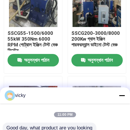
কারখানা ভ্রমণ
SSCG55-1500/6000
SSCG200-3000/8000
গুণগত মান নিয়ন্ত্রণ
55kW 350Nm 6000
200Kw গ্যাস ইঞ্জিন
RPM পেট্রোল ইঞ্জিন টেস্ট বেঞ্চ
পারফরম্যান্স ডাইনো টেস্ট বেঞ্চ
সিস্টেম
যোগাযোগ করুন
অনুসন্ধান পাঠান
অনুসন্ধান পাঠান
খবর
মামলা
vicky
টর্ক ডায়নামিটার
11:00 PM
হাই স্পিড ডায়নামিটার
Good day, what product are you looking 