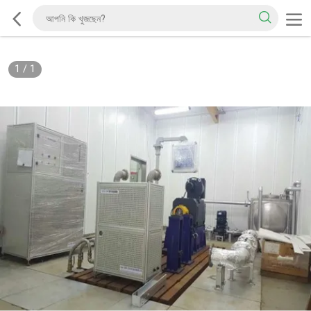
1
/
1