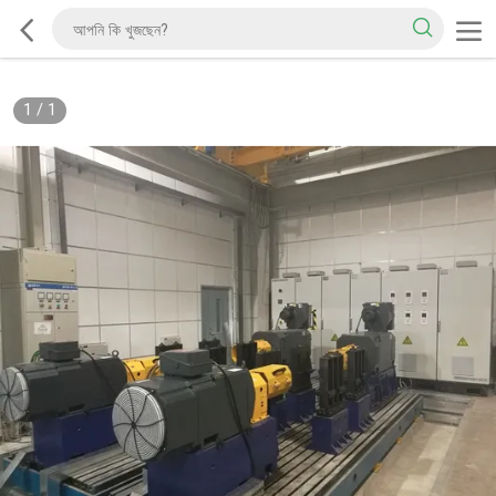
1
/
1