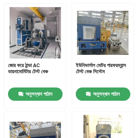
জোর করে ঠান্ডা AC
ইউনিভার্সাল মোটর পারফরম্যান্স
ডায়নামোমিটার টেস্ট বেঞ্চ
টেস্ট বেঞ্চ সিস্টেম
অনুসন্ধান পাঠান
অনুসন্ধান পাঠান
বাড়ি
পণ্য
আমাদের সম্বন্ধে