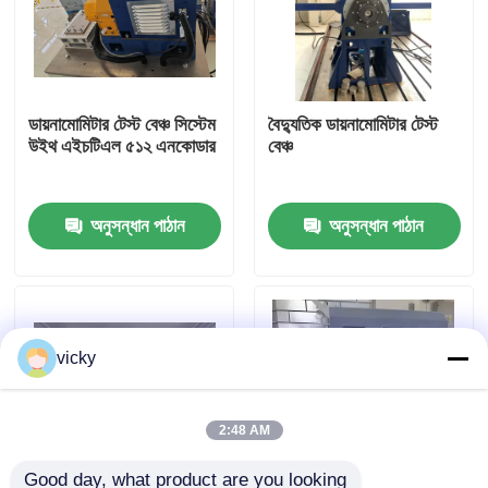
কারখানা ভ্রমণ
ডায়নামোমিটার টেস্ট বেঞ্চ সিস্টেম
বৈদ্যুতিক ডায়নামোমিটার টেস্ট
গুণগত মান নিয়ন্ত্রণ
উইথ এইচটিএল ৫১২ এনকোডার
বেঞ্চ
যোগাযোগ করুন
অনুসন্ধান পাঠান
অনুসন্ধান পাঠান
খবর
মামলা
vicky
টর্ক ডায়নামিটার
2:48 AM
হাই স্পিড ডায়নামিটার
Good day, what product are you looking 