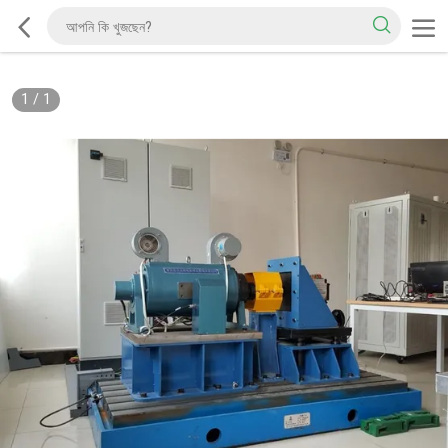
1
/
1