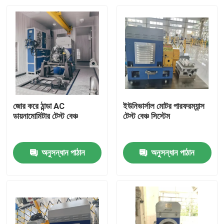
জোর করে ঠান্ডা AC
ইউনিভার্সাল মোটর পারফরম্যান্স
ডায়নামোমিটার টেস্ট বেঞ্চ
টেস্ট বেঞ্চ সিস্টেম
অনুসন্ধান পাঠান
অনুসন্ধান পাঠান
বাড়ি
পণ্য
আমাদের সম্বন্ধে