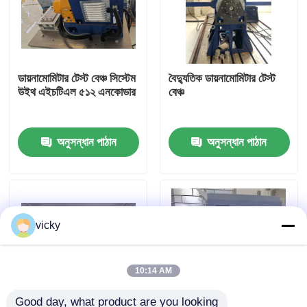
কারখানা ভ্রমণ
ডায়নামোমিটার টেস্ট বেঞ্চ সিস্টেম
বৈদ্যুতিক ডায়নামোমিটার টেস্ট
গুণগত মান নিয়ন্ত্রণ
উইথ এইচটিএল ৫১২ এনকোডার
বেঞ্চ
যোগাযোগ করুন
অনুসন্ধান পাঠান
অনুসন্ধান পাঠান
খবর
মামলা
vicky
টর্ক ডায়নামিটার
10:14 AM
হাই স্পিড ডায়নামিটার
Good day, what product are you looking 