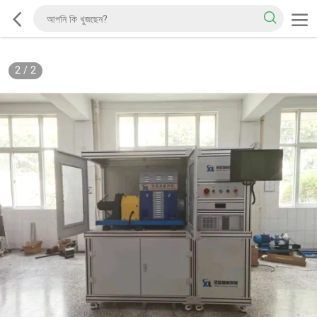
2
/
2