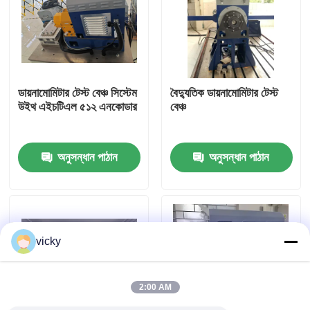
কারখানা ভ্রমণ
গুণগত মান নিয়ন্ত্রণ
ডায়নামোমিটার টেস্ট বেঞ্চ সিস্টেম
বৈদ্যুতিক ডায়নামোমিটার টেস্ট
উইথ এইচটিএল ৫১২ এনকোডার
বেঞ্চ
যোগাযোগ করুন
অনুসন্ধান পাঠান
অনুসন্ধান পাঠান
খবর
মামলা
vicky
টর্ক ডায়নামিটার
2:00 AM
হাই স্পিড ডায়নামিটার