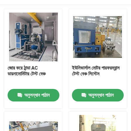
জোর করে ঠান্ডা AC
ইউনিভার্সাল মোটর পারফরম্যান্স
ডায়নামোমিটার টেস্ট বেঞ্চ
টেস্ট বেঞ্চ সিস্টেম
বাড়ি
অনুসন্ধান পাঠান
অনুসন্ধান পাঠান
পণ্য
আমাদের সম্বন্ধে