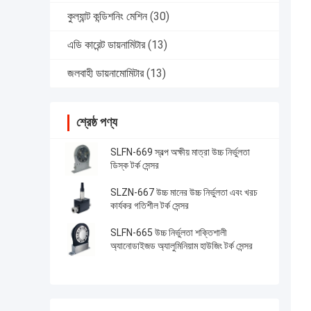
কুল্যান্ট কন্ডিশনিং মেশিন
(30)
এডি কারেন্ট ডায়নামিটার
(13)
জলবাহী ডায়নামোমিটার
(13)
শ্রেষ্ঠ পণ্য
SLFN-669 স্বল্প অক্ষীয় মাত্রা উচ্চ নির্ভুলতা
ডিস্ক টর্ক সেন্সর
SLZN-667 উচ্চ মানের উচ্চ নির্ভুলতা এবং খরচ
কার্যকর গতিশীল টর্ক সেন্সর
SLFN-665 উচ্চ নির্ভুলতা শক্তিশালী
অ্যানোডাইজড অ্যালুমিনিয়াম হাউজিং টর্ক সেন্সর