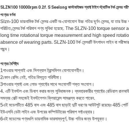
SLZN100 10000rpm 0.2f. S Seelong কাস্টমাইজড শ্যাফ্ট টাইপ স্ট্যাটিক টর্ক সেন্সর পরীক্
পণ্যের বর্ণনা
Slzn-100 ডায়নামিক টর্ক সেন্সর একটি অ-যোগাযোগ উচ্চ গতির ঘূর্ণন সেন্সর, যা তার উচ্চ 
পরিচিত,সেন্সর টর্ক পরিমাপ পণ্য সুবিধা হয়েছে. The SLZN-100 torque sens
long time rotational torque measurement and high speed rotat
absence of wearing parts. SLZN-100 টর্ক সেন্সরটি উৎপাদন লাইন বা পরীক্ষার স্ট্যা
পছন্দ।
পণ্যের বৈশিষ্ট্য
1পাওয়ার সাপ্লাই এবং সিগন্যাল ট্রান্সমিশন যোগাযোগহীন।
2কোন রেসিং নেই, গতির বিস্তৃত পরিসীমা।
3পাওয়ার শ্যাফ্ট এবং লোড শ্যাফ্টের সাথে সংযোগটি শক্ত সংযোগ।
4. এটি ইনস্টল এবং ডিবাগ করার জন্য সুবিধাজনক। ব্যবহারকারীর শ্যাফ্টের রেডিয়াল রান
সমন্বয় বোল্ট সহজেই ইনস্টলেশন ক্লিয়ারেন্স সামঞ্জস্য করতে পারেন.
5এই মডেলটিতে 485 বাস এবং 485 বাস ছাড়াই দুটি ধরণের আউটপুট রয়েছেঃ 485 পোর্ট ছাড়া
ইউএসবি ডেটা লাইন এবং উপরের কম্পিউটারের পরিমাপ সফ্টওয়্যার।
6এই মডেলের পণ্যগুলি ডায়নামিক ভারসাম্যপূর্ণ, উচ্চ গতির জন্য উপযুক্ত।