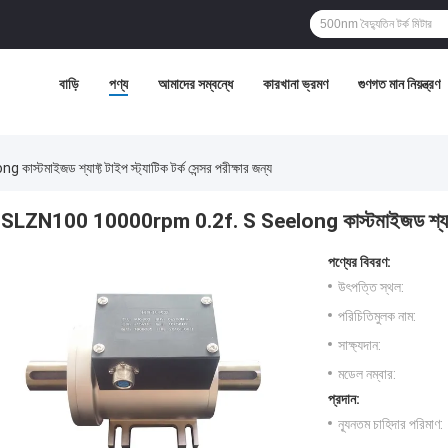
বাড়ি
পণ্য
আমাদের সম্বন্ধে
কারখানা ভ্রমণ
গুণগত মান নিয়ন্ত্রণ
াইজড শ্যাফ্ট টাইপ স্ট্যাটিক টর্ক সেন্সর পরীক্ষার জন্য
SLZN100 10000rpm 0.2f. S Seelong কাস্টমাইজড শ্যাফ্ট টাইপ 
পণ্যের বিবরণ:
উৎপত্তি স্থল:
পরিচিতিমুলক নাম:
সাক্ষ্যদান:
মডেল নম্বার:
প্রদান:
ন্যূনতম চাহিদার পরিমাণ: