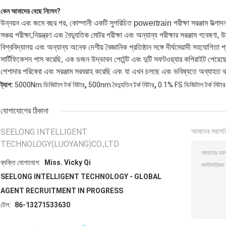
কেন আমাদের বেছে নিলেন?
উন্নয়ন এবং জমে বছর পর, কোম্পানী একটি সুপরিচিত powertrain পরীক্ষা সরঞ্জাম উত্পাদন 
সঞ্চয় পরীক্ষা,নিয়ন্ত্রণ এবং বৈদ্যুতিক মোটর পরীক্ষা এবং অন্যান্য পরীক্ষার সরঞ্জাম গবেষণা,
বিশ্ববিদ্যালয় এবং অন্যান্য অনেক দেশীয় বৈজ্ঞানিক প্রতিষ্ঠান সঙ্গে দীর্ঘমেয়াদী সহয
সার্টিফিকেশন পাস করেছি, এক ডজন উদ্ভাবন পেটেন্ট এবং দুটি সফটওয়্যার কপিরাইট পেয়
পেশাদার পরিষেবা এবং সরঞ্জাম সরবরাহ করেছি এবং যা এখন চলছে এবং ভবিষ্যতে অব্যাহত থ
,
,
ট্যাগ:
5000Nm ডিজিটাল টর্ক মিটার
500nm বৈদ্যুতিন টর্ক মিটার
0.1% FS ডিজিটাল টর্ক মিটার
যোগাযোগের ঠিকানা
SEELONG INTELLIGENT
আমাদের সরাসর
TECHNOLOGY(LUOYANG)CO.,LTD
ব্যক্তি যোগাযোগ:
Miss. Vicky Qi
SEELONG INTELLIGENT TECHNOLOGY - GLOBAL
AGENT RECRUITMENT IN PROGRESS
টেল:
86-13271533630