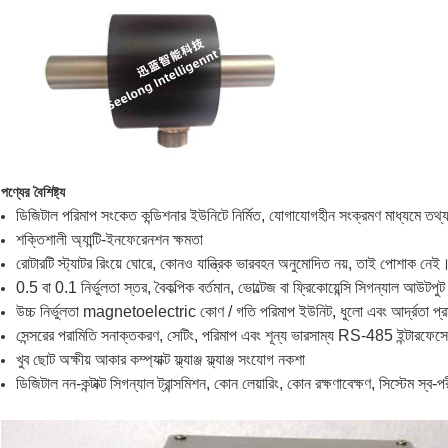
পণ্যের বৈশিষ্ট্য
ডিজিটাল পরিমাপ সংকেত কন্ডিশনার ইউনিটে নির্মিত, যোগাযোগহীন সংক্রমণ মাধ্যমে তথ্য 
শক্তিশালী অ্যান্টি-ইনফেরেনশন ক্ষমতা
রোটারটি স্ট্যাটর রিংয়ে ঘোরে, কোনও যান্ত্রিক ভারবহন অনুমোদিত নয়, তাই পোশাক নেই
0.5 বা 0.1 নির্ভুলতা স্তর, বৈকল্পিক বর্তমান, ভোল্টেজ বা ফ্রিকোয়েন্সি সিগন্যাল আউটপুট
উচ্চ নির্ভুলতা magnetoelectric কোণ / গতি পরিমাপ ইউনিট, ধুলো এবং আর্দ্রতা প্র
সেন্সরের পরামিতি সনাক্তকরণ, সেটিং, পরিমাপ এবং শূন্য ভারসাম্য RS-485 ইন্টারফেসের
খুব ছোট অক্ষীয় আকার কম্প্যাক্ট ফ্ল্যাঞ্জ ফ্ল্যাঞ্জ সংযোগ নকশা
ডিজিটাল নন-কন্টাক্ট সিগন্যাল ট্রান্সমিশন, কোন লেয়ারিং, কোন রক্ষণাবেক্ষণ, সিস্টেম স্ব-প