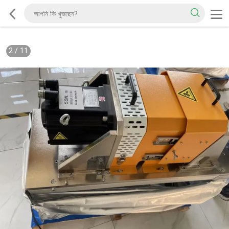
2
/
11