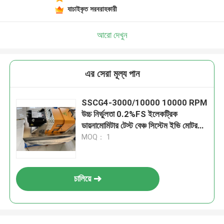
যাচাইকৃত সরবরাহকারী
আরো দেখুন
এর সেরা মূল্য পান
SSCG4-3000/10000 10000 RPM
উচ্চ নির্ভুলতা 0.2%FS ইলেকট্রিক
ডায়নামোমিটার টেস্ট বেঞ্চ সিস্টেম ইভি মোটর
পারফরম্যান্স পরীক্ষা করার জন্য
MOQ： 1
চালিয়ে