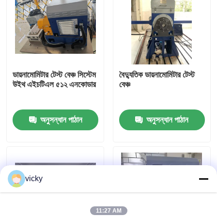
কারখানা ভ্রমণ
গুণগত মান নিয়ন্ত্রণ
ডায়নামোমিটার টেস্ট বেঞ্চ সিস্টেম
বৈদ্যুতিক ডায়নামোমিটার টেস্ট
উইথ এইচটিএল ৫১২ এনকোডার
বেঞ্চ
যোগাযোগ করুন
অনুসন্ধান পাঠান
অনুসন্ধান পাঠান
খবর
মামলা
vicky
টর্ক ডায়নামিটার
হাই স্পিড ডায়নামিটার
11:27 AM