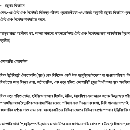
মডুলার ডিজাইন
সেলং-এর টেস্ট বেঞ্চ সিস্টেমটি বিভিন্ন পরীক্ষার প্রয়োজনীয়তা এবং বাজেট অনুযায়ী মডুলার ডিজাইন 
টেস্ট বেঞ্চ সিস্টেম কাস্টমাইজ করবে.
আসুন আমরা অংশীদার হই, আমরা আমাদের ডায়নামোমিটার টেস্ট বেঞ্চ সিস্টেমের জন্য লাইফটাইম ফ্রি সফ
ব্যতীত) ।
কোম্পানির প্রোফাইল
সিলং ইন্টেলিজেন্ট টেকনোলজি (লুয়াং) কোং লিমিটেড একটি উচ্চ প্রযুক্তির উদ্যোগ যা সরঞ্জাম পরিমাপ, নিয়ন্
সিস্টেমের জন্য বিক্রয় সেবা, অটোমোটিভ, এবং নতুন শক্তি; কোম্পানিটি সুন্দর পিওনি শহর লুয়াং অবস্থ
সিলং নতুন শক্তি মোটর, হাইব্রিড পাওয়ার সিস্টেম, ইঞ্জিন, ট্রান্সমিশন এবং আরও অনেক কিছুর জন্য পরী
পণ্যগুলির মধ্যে বৈদ্যুতিক ডায়নামোমিটার রয়েছে, পরিমাপ এবং নিয়ন্ত্রণ ব্যবস্থা, ডিসি পাওয়ার সাপ্লা
ব্যবসায়িক দর্শনের সাথে মেনে চলা, ব্যবহারকারীদের বিভিন্ন ক্ষেত্রে বিভিন্ন ধরণের পাওয়ার ইঞ্জিনিয়ারি
কোম্পানি সর্বদা "প্রযুক্তিগত উদ্ভাবনকে তার মিশন এবং গুণমানের পরিষেবাকে তার উদ্দেশ্য হিসাবে গ্র