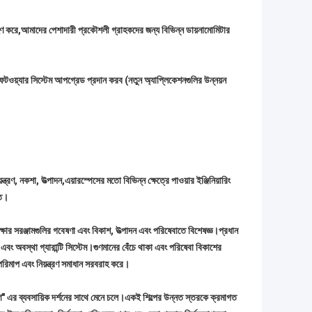
গ্রহণ করে,আমাদের পেশাদারী প্রকৌশলী গ্রাহকদের জন্য বিভিন্ন ডায়নামোমিটার
টওয়্যার সিস্টেম আপগ্রেড প্রদান করব (নতুন অ্যাপ্লিকেশনগুলির উন্নয়ন
ত্রণ, নকশা, উত্পাদন,এয়ারস্পেসের মতো বিভিন্ন ক্ষেত্রে পাওয়ার ইঞ্জিনিয়ারিং
িত।
ক্ষার সরঞ্জামগুলির গবেষণা এবং বিকাশ, উত্পাদন এবং পরিষেবাতে বিশেষজ্ঞ।প্রধান
ই, এবং অবস্থা গ্যারান্টি সিস্টেম।গুণমানের বেঁচে থাকা এবং পরিষেবা বিকাশের
ং পরিমাপ এবং নিয়ন্ত্রণ সমাধান সরবরাহ করে।
হণ" এর ব্যবসায়িক দর্শনের সাথে মেনে চলে।একই শিল্পের উন্নত স্তরকে ক্রমাগত