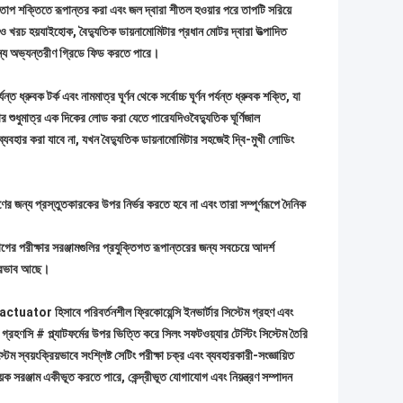
কে তাপ শক্তিতে রূপান্তর করা এবং জল দ্বারা শীতল হওয়ার পরে তাপটি সরিয়ে
তিও খরচ হয়যাইহোক, বৈদ্যুতিক ডায়নামোমিটার প্রধান মোটর দ্বারা উত্পাদিত
 জন্য অভ্যন্তরীণ গ্রিডে ফিড করতে পারে।
র্যন্ত ধ্রুবক টর্ক এবং নামমাত্র ঘূর্ণন থেকে সর্বোচ্চ ঘূর্ণন পর্যন্ত ধ্রুবক শক্তি, যা
িটার শুধুমাত্র এক দিকের লোড করা যেতে পারেযদিও
বৈদ্যুতিক ঘূর্ণিজাল
ব্যবহার করা যাবে না, যখন বৈদ্যুতিক ডায়নামোমিটার সহজেই দ্বি-মুখী লোডিং
ক্ষণের জন্য প্রস্তুতকারকের উপর নির্ভর করতে হবে না এবং তারা সম্পূর্ণরূপে দৈনিক
ের পরীক্ষার সরঞ্জামগুলির প্রযুক্তিগত রূপান্তরের জন্য সবচেয়ে আদর্শ
 প্রভাব আছে।
ের actuator হিসাবে পরিবর্তনশীল ফ্রিকোয়েন্সি ইনভার্টার সিস্টেম গ্রহণ এবং
েম গ্রহণসি # প্ল্যাটফর্মের উপর ভিত্তি করে সিলং সফটওয়্যার টেস্টিং সিস্টেম তৈরি
ম স্বয়ংক্রিয়ভাবে সংশ্লিষ্ট সেটিং পরীক্ষা চক্র এবং ব্যবহারকারী-সংজ্ঞায়িত
য়ক সরঞ্জাম একীভূত করতে পারে, কেন্দ্রীভূত যোগাযোগ এবং নিয়ন্ত্রণ সম্পাদন