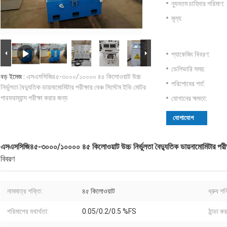
ন্যূনতম চাহিদার পরিমাণ:
মূল্য:
প্যাকেজিং বিবরণ:
ডেলিভারি সময়:
বড় ইমেজ :
এসএসসিজি৪৫-৩০০০/১০০০০ ৪৫ কিলোওয়াট উচ্চ
পরিশোধের শর্ত:
নির্ভুলতা বৈদ্যুতিক ডায়নামোমিটার পরীক্ষার বেঞ্চ সিস্টেম ইভি মোটর
পারফরম্যান্স পরীক্ষা করার জন্য
যোগানের ক্ষমতা:
যোগাযোগ
এসএসসিজি৪৫-৩০০০/১০০০০ ৪৫ কিলোওয়াট উচ্চ নির্ভুলতা বৈদ্যুতিক ডায়নামোমিটার পরীক্ষার
বিবরণ
নামমাত্র শক্তি:
৪৫ কিলোওয়াট
ধ্রুব শক
পরিমাপের যথার্থতা:
0.05/0.2/0.5 %FS
ঠান্ডা ক