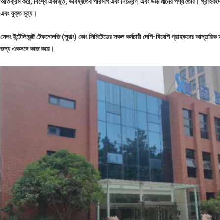
অতিক্রম করে, বিশ্বে একীভূত, ভবিষ্যতের পরিমাপ এবং নিয়ন্ত্রণ, এবং উচ্চ মানের পণ্য তৈরি। গ্রাহকদের উ
এবং যুক্ত মূল্য।
সেলং ইন্টেলিজেন্ট টেকনোলজি (লুয়াং) কোং লিমিটেডের সকল কর্মচারী দেশি-বিদেশি গ্রাহকদের আন্তরি
জন্য একসঙ্গে কাজ করে।