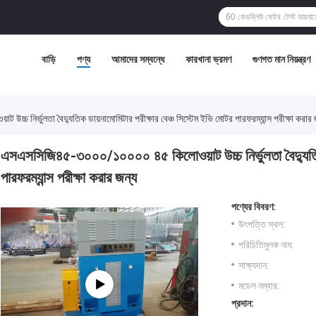
বাড়ি
পণ্য
আমাদের সম্বন্ধে
কারখানা ভ্রমণ
গুণগত মান নিয়ন্ত্রণ
চ নির্ভুলতা বৈদ্যুতিক ডায়নামোমিটার পরীক্ষার বেঞ্চ সিস্টেম ইভি মোটর পারফরম্যান্স পরীক্ষা করার 
এসএসসিজি৪৫-৩০০০/১০০০০ ৪৫ কিলোওয়াট উচ্চ নির্ভুলতা বৈদ্যুতিক ড
পারফরম্যান্স পরীক্ষা করার জন্য
পণ্যের বিবরণ:
উৎপত্তি স্থল:
পরিচিতিমুলক নাম:
সাক্ষ্যদান:
মডেল নম্বার:
প্রদান: