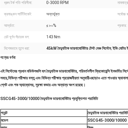
ধ্রুব টর্ক গতি পরিসীমা:
0-3000 RPM
নামমাত্র
ক্রমাঙ্কন সার্টিফিকেট:
অন্তর্ভুক্ত
সর্বোচ্চ
আর্দ্রতা:
≤ ৮০%
প্রকার:
রেট ঘূর্ণন সঁচারক বল:
143 Nm
বিশেষভাবে তুলে ধরা:
45kW বৈদ্যুতিক ডায়নামোমিটার টেস্ট বেঞ্চ সিস্টেম
,
ইভি মোটর ইল
পণ্যের বর্ণনা
এই সিস্টেমের প্রধান মডিউলগুলি হল বৈদ্যুতিক ডায়নামোমিটার, পরিবর্তনশীল ফ্রিকোয়েন্সি ইনভার্টার সিস্
সময়ে,বিভিন্ন পরীক্ষার বস্তু এবং বিভিন্ন পরীক্ষার প্রয়োজনীয়তা অনুযায়ীএছাড়াও এতে পাওয়ার অ্যানাল
প্লেট এবং শক অ্যাম্বোসর, সুরক্ষা কভার এবং অন্যান্য অংশ রয়েছে।
SSCG45-3000/10000 বৈদ্যুতিক ডায়নামোমিটার প্রযুক্তিগত পরামিতি
পয়েন্ট
বৈদ্যুতিক ডায়নামোমিটার পরামিত
মডেল
SSCG45-3000/10000
ব্র্যান্ড
সিলং