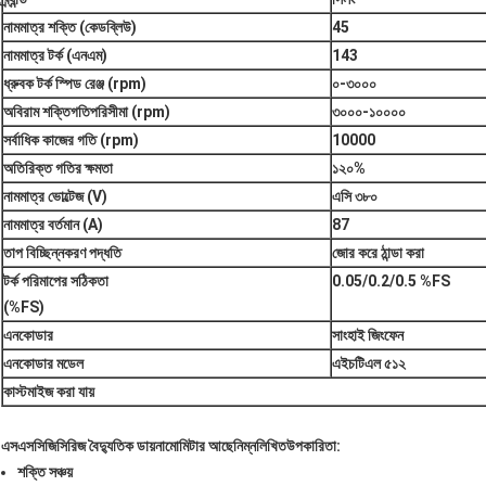
নামমাত্র শক্তি (কেডব্লিউ)
45
নামমাত্র টর্ক (এনএম)
143
ধ্রুবক টর্ক স্পিড রেঞ্জ (rpm)
০-৩০০০
অবিরাম শক্তি
গতি
পরিসীমা (rpm)
৩০০০-১০০০০
সর্বাধিক কাজের গতি (rpm)
10000
অতিরিক্ত গতির ক্ষমতা
১২০%
নামমাত্র ভোল্টেজ (V)
এসি ৩৮০
নামমাত্র বর্তমান (A)
87
তাপ বিচ্ছিন্নকরণ পদ্ধতি
জোর করে ঠান্ডা করা
টর্ক পরিমাপের সঠিকতা
0.05/0.2/0.5 %FS
(%FS)
এনকোডার
সাংহাই জিংফেন
এনকোডার মডেল
এইচটিএল ৫১২
কাস্টমাইজ করা যায়
এসএসসিজি
সিরিজ বৈদ্যুতিক ডায়নামোমিটার আছে
নিম্নলিখিত
উপকারিতা:
শক্তি সঞ্চয়