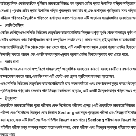
হাইড্রোলিক এবং
বৈদ্যুতিক ঘূর্ণিজাল ডায়নামোমিটার
s হল প্রধান মোটর দ্বারা উত্পাদিত যান্ত্রিক শক্তি
নেওয়া। প্রধান মোটর দ্বারা উত্পাদিত শক্তি পুনরুদ্ধার করা যায় না,এবং রূপান্তর প্রক্রিয়ার সময় শক্
যান্ত্রিক শক্তিকে বৈদ্যুতিক শক্তিতে রূপান্তর করতে পারে এবং এটি অন্যান্য সরঞ্জামগুলির ব্যবহারের
লোডিং
বৈশিষ্ট্য
লোডিং বৈশিষ্ট্য
এসএসসিজি সিরিজের বৈদ্যুতিক ডায়নামোমিটার নিম্নরূপঃ
শূন্য ঘূর্ণন থেকে নামমাত্র ঘূর্ণন প
মোটর মেশিনের লোড বৈশিষ্ট্যগুলির সাথে সম্পূর্ণরূপে সম্মতি দেয়। সাধারণভাবে,হাইড্রোলিক ডায়নামোম
ডায়নামোমিটার
দুই দিক থেকে লোড করা যেতে পারে, এটি একটি ক্ষমতা ব্যাক-ড্র্যাগ প্রধান মোটর হিসাবে 
উপলব্ধি করতে পারেন এবং একটি ক্ষমতা ব্যাক-ড্র্যাগ প্রধান মোটর হিসাবে ব্যবহার করা যেতে পারে.
বজায় রাখা
জাতীয় মানদণ্ডের সাথে সম্পূর্ণরূপে সামঞ্জস্যপূর্ণ আনুষাঙ্গিক ব্যবহারের কারণে, ব্যবহারকারীদের রক্ষণাবে
রক্ষণাবেক্ষণ করতে পারে,এমনকি যখন এটি হোস্ট এবং সেন্সর প্রতিস্থাপন করা প্রয়োজন.
এসএসসি
জি সিরিজের বৈদ্যুতিক ডায়নামোমিটারটি তার সহজ কাঠামো এবং রক্ষণাবেক্ষণ মুক্ত কারণে উদ্যোগ
প্রতিস্থাপন পণ্য,তার চমৎকার গতি নিয়ন্ত্রণ কর্মক্ষমতা ছাড়াও, এটি একটি উল্লেখযোগ্য শক্তি সঞ্চয়
উন্মুক্ততা
বৈদ্যুতিক ডায়নামোমিটার পুরো পরীক্ষার বেঞ্চ সিস্টেমের পরীক্ষার কেন্দ্র।এটি বৈদ্যুতিক ডায়নামোমিটার
পরীক্ষা বেঞ্চ সিস্টেমের নিয়ন্ত্রণ কোর হিসাবে Seelong এর নতুন প্রজন্মের পরীক্ষা এবং নিয়ন্ত্রণ সিস্ট
করা হয়েছে এবং এটি সিস্টেমের উচ্চ গতিশীল নিয়ন্ত্রণ করতে পারে।Seelong পরীক্ষা এবং নিয়ন্ত্রণ সিস্টে
গতিশীল পরীক্ষা চক্র সম্পন্ন করতে পারেনএকই সময়ে, সেলং পরীক্ষা এবং নিয়ন্ত্রণ ব্যবস্থা বহিরাগত সহা
করতে পারে।