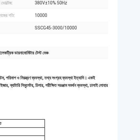
 ভোল্টেজ:
380V±10% 50Hz
 কাজের গতি:
10000
SSCG45-3000/10000
েকট্রিক ডায়নামোমিটার টেস্ট বেঞ্চ
টেম, পরিমাপ ও নিয়ন্ত্রণ ব্যবস্থা, তথ্য সংগ্রহ ব্যবস্থা ইত্যাদি। একই
াইজার, ব্যাটারি সিমুলেটর, চিলার, পরীক্ষিত সরঞ্জাম সমর্থন ব্যবস্থা, ঢালাই লোহার
ি