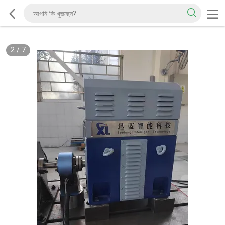
2
/
7