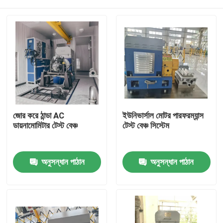
জোর করে ঠান্ডা AC
ইউনিভার্সাল মোটর পারফরম্যান্স
ডায়নামোমিটার টেস্ট বেঞ্চ
টেস্ট বেঞ্চ সিস্টেম
বাড়ি
অনুসন্ধান পাঠান
অনুসন্ধান পাঠান
পণ্য
আমাদের সম্বন্ধে