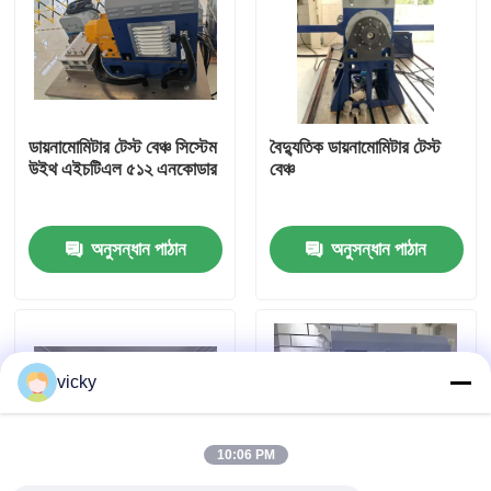
কারখানা ভ্রমণ
গুণগত মান নিয়ন্ত্রণ
ডায়নামোমিটার টেস্ট বেঞ্চ সিস্টেম
বৈদ্যুতিক ডায়নামোমিটার টেস্ট
উইথ এইচটিএল ৫১২ এনকোডার
বেঞ্চ
যোগাযোগ করুন
অনুসন্ধান পাঠান
অনুসন্ধান পাঠান
খবর
মামলা
vicky
টর্ক ডায়নামিটার
10:06 PM
হাই স্পিড ডায়নামিটার