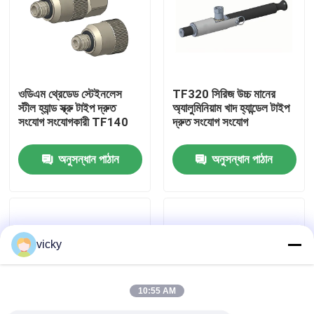
কারখানা ভ্রমণ
গুণগত মান নিয়ন্ত্রণ
ওডিএম থ্রেডেড স্টেইনলেস
TF320 সিরিজ উচ্চ মানের
স্টীল হ্যান্ড স্ক্রু টাইপ দ্রুত
অ্যালুমিনিয়াম খাদ হ্যান্ডেল টাইপ
সংযোগ সংযোগকারী TF140
দ্রুত সংযোগ সংযোগ
যোগাযোগ করুন
অনুসন্ধান পাঠান
অনুসন্ধান পাঠান
খবর
মামলা
vicky
টর্ক ডায়নামিটার
10:55 AM
হাই স্পিড ডায়নামিটার