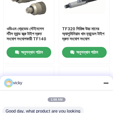
কারখানা ভ্রমণ
ওডিএম থ্রেডেড স্টেইনলেস
TF320 সিরিজ উচ্চ মানের
গুণগত মান নিয়ন্ত্রণ
স্টীল হ্যান্ড স্ক্রু টাইপ দ্রুত
অ্যালুমিনিয়াম খাদ হ্যান্ডেল টাইপ
সংযোগ সংযোগকারী TF140
দ্রুত সংযোগ সংযোগ
যোগাযোগ করুন
অনুসন্ধান পাঠান
অনুসন্ধান পাঠান
খবর
মামলা
vicky
টর্ক ডায়নামিটার
1:08 AM
হাই স্পিড ডায়নামিটার
Good day, what product are you looking 