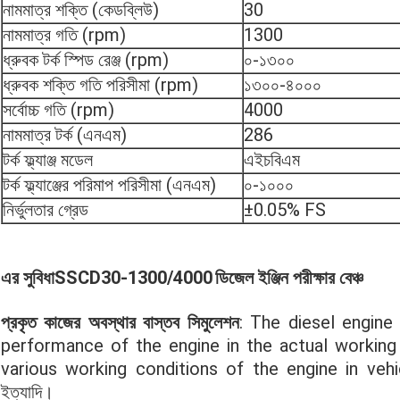
নামমাত্র শক্তি (কেডব্লিউ)
30
নামমাত্র গতি (rpm)
1300
ধ্রুবক টর্ক স্পিড রেঞ্জ (rpm)
০-১৩০০
ধ্রুবক শক্তি গতি পরিসীমা (rpm)
১৩০০-৪০০০
সর্বোচ্চ গতি (rpm)
4000
নামমাত্র টর্ক (এনএম)
286
টর্ক ফ্ল্যাঞ্জ মডেল
এইচবিএম
টর্ক ফ্ল্যাঞ্জের পরিমাপ পরিসীমা (এনএম)
০-১০০০
নির্ভুলতার গ্রেড
±0.05% FS
এর সুবিধা
SSCD30-1300/4000
ডিজেল ইঞ্জিন পরীক্ষার বেঞ্চ
প্রকৃত কাজের অবস্থার বাস্তব সিমুলেশন
: The diesel engine
performance of the engine in the actual working e
various working conditions of the engine in vehicle
ইত্যাদি।