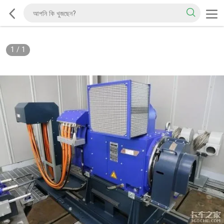
1
/
1