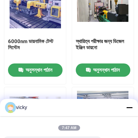
কারখানা ভ্রমণ
গুণগত মান নিয়ন্ত্রণ
6000nm ডায়নামিক টেস্ট
স্থায়িত্ব পরীক্ষার জন্য ডিজেল
সিস্টেম
ইঞ্জিন ডায়নো
যোগাযোগ করুন
অনুসন্ধান পাঠান
অনুসন্ধান পাঠান
খবর
মামলা
vicky
টর্ক ডায়নামিটার
7:47 AM
হাই স্পিড ডায়নামিটার