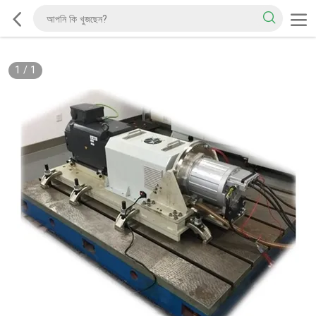
1
/
1