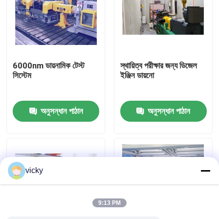
কারখানা ভ্রমণ
গুণগত মান নিয়ন্ত্রণ
6000nm ডায়নামিক টেস্ট
স্থায়িত্ব পরীক্ষার জন্য ডিজেল
সিস্টেম
ইঞ্জিন ডায়নো
যোগাযোগ করুন
অনুসন্ধান পাঠান
অনুসন্ধান পাঠান
খবর
মামলা
vicky
টর্ক ডায়নামিটার
9:13 PM
হাই স্পিড ডায়নামিটার