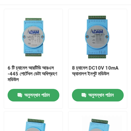
6 টি চ্যানেল আরটিডি আরএস
8 চ্যানেল DC10V 10mA
-445 পোর্টেবল ডেটা অধিগ্রহণ
অ্যানালগ ইনপুট মডিউল
মডিউল
বাড়ি
অনুসন্ধান পাঠান
অনুসন্ধান পাঠান
পণ্য
আমাদের সম্বন্ধে