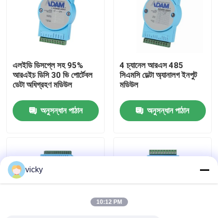
কারখানা ভ্রমণ
গুণগত মান নিয়ন্ত্রণ
এলইডি ডিসপ্লে সহ 95%
4 চ্যানেল আরএস 485
আরএইচ ডিসি 30 ভি পোর্টেবল
সিএমসি ডেল্টা অ্যানালগ ইনপুট
ডেটা অধিগ্রহণ মডিউল
মডিউল
যোগাযোগ করুন
অনুসন্ধান পাঠান
অনুসন্ধান পাঠান
খবর
মামলা
vicky
টর্ক ডায়নামিটার
10:12 PM
হাই স্পিড ডায়নামিটার