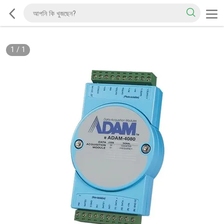
1
/
1