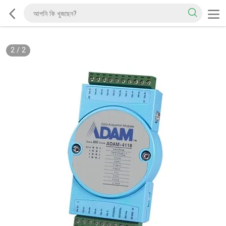
2
/
2