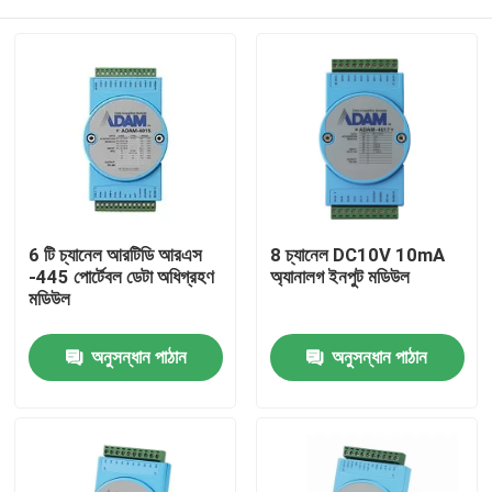
6 টি চ্যানেল আরটিডি আরএস
8 চ্যানেল DC10V 10mA
-445 পোর্টেবল ডেটা অধিগ্রহণ
অ্যানালগ ইনপুট মডিউল
মডিউল
বাড়ি
অনুসন্ধান পাঠান
অনুসন্ধান পাঠান
পণ্য
আমাদের সম্বন্ধে