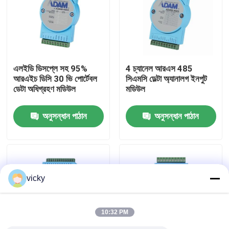
কারখানা ভ্রমণ
গুণগত মান নিয়ন্ত্রণ
এলইডি ডিসপ্লে সহ 95%
4 চ্যানেল আরএস 485
আরএইচ ডিসি 30 ভি পোর্টেবল
সিএমসি ডেল্টা অ্যানালগ ইনপুট
ডেটা অধিগ্রহণ মডিউল
মডিউল
যোগাযোগ করুন
অনুসন্ধান পাঠান
অনুসন্ধান পাঠান
খবর
মামলা
vicky
টর্ক ডায়নামিটার
10:32 PM
হাই স্পিড ডায়নামিটার