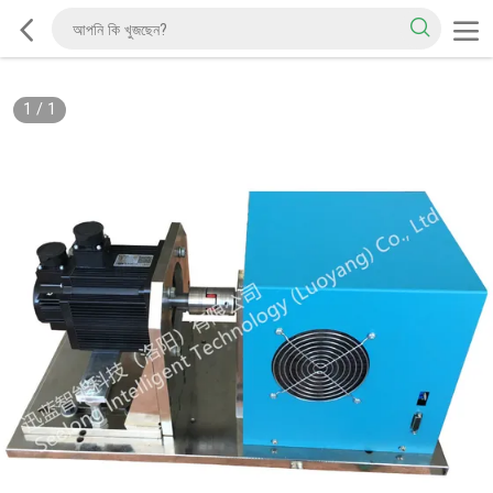
1
/
1