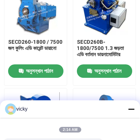
কারখানা ভ্রমণ
গুণগত মান নিয়ন্ত্রণ
SECD260-1800 / 7500
SECD260B-
জল কুলিং এডি কারেন্ট ডায়ানো
1800/7500 1.3 জড়তা
এডি বর্তমান ডায়নামোমিটার
যোগাযোগ করুন
অনুসন্ধান পাঠান
অনুসন্ধান পাঠান
খবর
মামলা
vicky
টর্ক ডায়নামিটার
2:14 AM
হাই স্পিড ডায়নামিটার