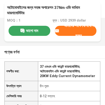
অটোমোবাইলের জন্য সহজ অপারেশন 37Nm এডি বর্তমান
ডায়নামোমিটার
MOQ：1
মূল্য：USD 2939 dollar
আমাদের সাথে যোগাযোগ
ভালো দাম
করুন
পণ্যের বর্ণনা
37 এনএম এডি কারেন্ট ডায়নামোমিটার
,
লক্ষণীয় করা:
অটোমোবাইল এডি কারেন্ট ডায়নোমিটার
,
20KW Eddy Current Dynamometer
উৎপত্তি স্থল
চীন লুয়াং
ডেলিভারি সময়
8-12 সপ্তাহ