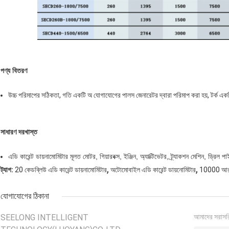
পণ্য বিতরণ
উচ্চ পরিমাপের সঠিকতা, গতি একটি অ যোগাযোগের পালস জেনারেটর দ্বারা পরিমাপ করা হয়, টর্ক একটি
সাধারণ দরখাস্ত
এডি কারেন্ট ডায়নামোমিটার মূলত মোটর, গিয়ারবক্স, ইঞ্জিন, অ্যাক্টিভেটর, ট্র্যাকশন মেশিন, ড্রিল পা
,
,
ট্যাগ:
20 কেডব্লিউ এডি কারেন্ট ডায়নামোমিটার
অটোমোবাইল এডি কারেন্ট ডায়নোমিটার
10000 আর / 
যোগাযোগের ঠিকানা
SEELONG INTELLIGENT
আমাদের সরাসর