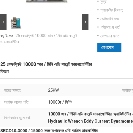
মূল্য:
প্যাকেজিং বিবরণ:
ডেলিভারি সময়:
পরিশোধের শর্ত:
বড় ইমেজ :
25 কেডব্লিউ 10000 আর / মিনি এডি কারেন্ট
যোগানের ক্ষমতা:
ডায়নামোমিটার
যোগাযোগ
25 কেডব্লিউ 10000 আর / মিনি এডি কারেন্ট ডায়নামোমিটার
বিবরণ
হারের ক্ষমতা:
25KW
সর্বোচ্চ 
সর্বোচ্চ কাজের গতি:
10000r / মিনিট
10000 আর / মিনিট এডি কারেন্ট ডায়নামোমিটার
,
অ্যাকিউটেটর এ
বিশেষভাবে তুলে ধরা:
Hydraulic Wrench Eddy Current Dynamome
SECD10-3000 / 15000 সহজ অপারেশন এডি বর্তমান ডায়নোমিটার