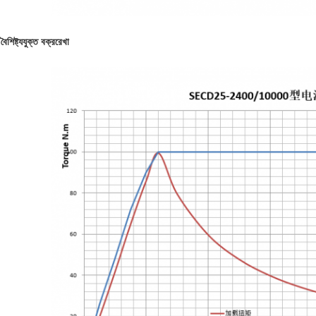
বৈশিষ্ট্যযুক্ত বক্ররেখা