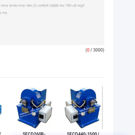
(
0
/ 3000)
/
SECD260B-
SECD440-1500 /