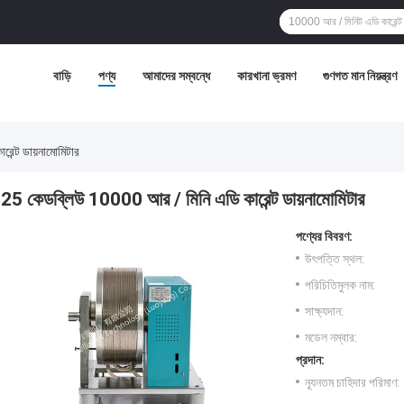
বাড়ি
পণ্য
আমাদের সম্বন্ধে
কারখানা ভ্রমণ
গুণগত মান নিয়ন্ত্রণ
েন্ট ডায়নামোমিটার
25 কেডব্লিউ 10000 আর / মিনি এডি কারেন্ট ডায়নামোমিটার
পণ্যের বিবরণ:
উৎপত্তি স্থল:
পরিচিতিমুলক নাম:
সাক্ষ্যদান:
মডেল নম্বার:
প্রদান:
ন্যূনতম চাহিদার পরিমাণ: