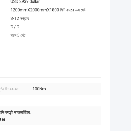
USD 2939 dollar
1200mmX2000mmX1800 মিমি কাঠের বাক্স সেট
8-12 সপ্তাহ
টি / টি
মাসে 5 সেট
ঘূর্ণন সঁচারক বল:
100Nm
ডি কারেন্ট ডায়নোমিটার
,
ter