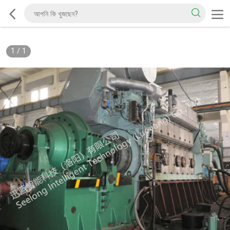
1
/
1