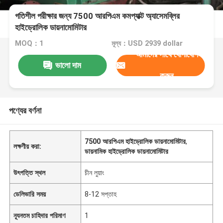
গতিশীল পরীক্ষার জন্য 7500 আরপিএম কমপ্যাক্ট অ্যাসেমব্লির
হাইড্রোলিক ডায়নামোমিটার
MOQ：1
মূল্য：USD 2939 dollar
আমাদের সাথে যোগাযোগ
ভালো দাম
করুন
পণ্যের বর্ণনা
7500 আরপিএম হাইড্রোলিক ডায়নামোমিটার
,
লক্ষণীয় করা:
ডায়নামিক হাইড্রোলিক ডায়নামোমিটার
উৎপত্তি স্থল
চীন লুয়াং
ডেলিভারি সময়
8-12 সপ্তাহ
ন্যূনতম চাহিদার পরিমাণ
1