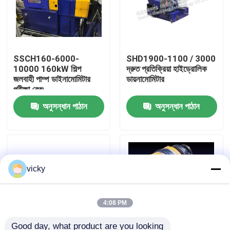
কারখানা ভ্রমণ
SSCH160-6000-
SHD1900-1100 / 3000
গুণগত মান নিয়ন্ত্রণ
10000 160kW শিল্প
দ্রুত প্রতিক্রিয়া হাইড্রোলিক
জলবাহী পাম্প ডাইনামোমিটার
ডায়নামোমিটার
পরীক্ষা বেঞ্চ
যোগাযোগ করুন
অনুসন্ধান পাঠান
অনুসন্ধান পাঠান
খবর
মামলা
vicky
টর্ক ডায়নামিটার
4:08 PM
হাই স্পিড ডায়নামিটার
Good day, what product are you looking 