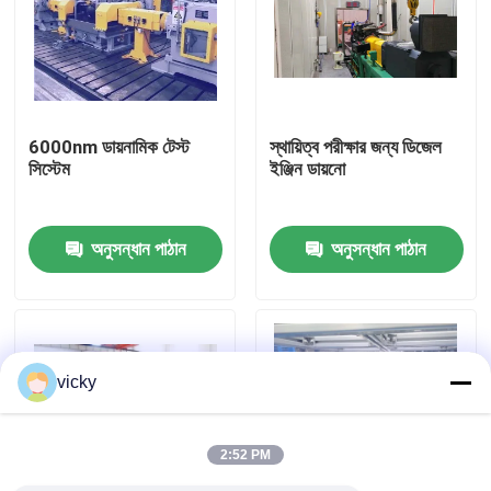
কারখানা ভ্রমণ
গুণগত মান নিয়ন্ত্রণ
6000nm ডায়নামিক টেস্ট
স্থায়িত্ব পরীক্ষার জন্য ডিজেল
সিস্টেম
ইঞ্জিন ডায়নো
যোগাযোগ করুন
অনুসন্ধান পাঠান
অনুসন্ধান পাঠান
খবর
মামলা
vicky
টর্ক ডায়নামিটার
2:52 PM
হাই স্পিড ডায়নামিটার