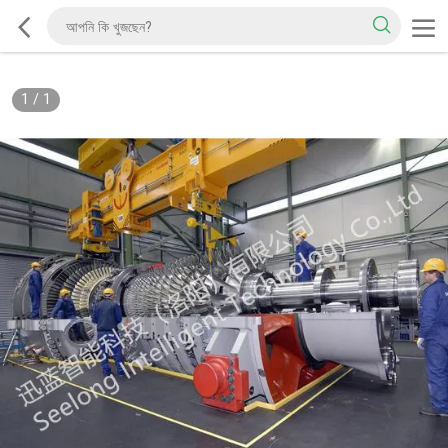
1
/
1