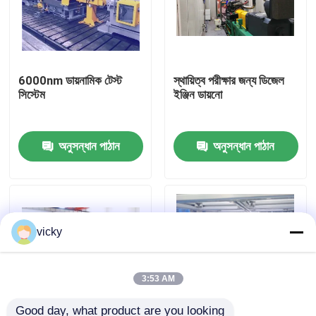
কারখানা ভ্রমণ
6000nm ডায়নামিক টেস্ট
স্থায়িত্ব পরীক্ষার জন্য ডিজেল
গুণগত মান নিয়ন্ত্রণ
সিস্টেম
ইঞ্জিন ডায়নো
যোগাযোগ করুন
অনুসন্ধান পাঠান
অনুসন্ধান পাঠান
খবর
মামলা
vicky
টর্ক ডায়নামিটার
3:53 AM
হাই স্পিড ডায়নামিটার
Good day, what product are you looking 