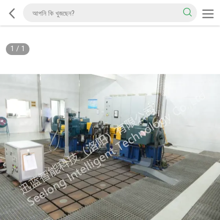
1
/
1