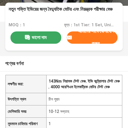
নতুন শক্তি ইভিয়ের জন্য বৈদ্যুতিক মোটর এবং নিয়ন্ত্রক পরীক্ষার বেঞ্চ
MOQ：1
মূল্য：1st Tier: 1 Set, Unit Price USD 3.00 2nd Tier: 2-5 Sets, Unit Price USD 2.00 3rd Tier: Over 5 Sets, Unit Price USD 1.00
আমাদের সাথে যোগাযোগ
ভালো দাম
করুন
পণ্যের বর্ণনা
143Nm নিয়ামক টেস্ট বেঞ্চ
,
ইভি কন্ট্রোলার টেস্ট বেঞ্চ
লক্ষণীয় করা:
,
4000 আরপিএম ইলেকট্রিক মোটর টেস্ট বেঞ্চ
উৎপত্তি স্থল
চীন লুয়াং
ডেলিভারি সময়
10-12 সপ্তাহ
ন্যূনতম চাহিদার পরিমাণ
1