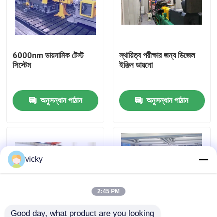
কারখানা ভ্রমণ
6000nm ডায়নামিক টেস্ট
স্থায়িত্ব পরীক্ষার জন্য ডিজেল
গুণগত মান নিয়ন্ত্রণ
সিস্টেম
ইঞ্জিন ডায়নো
যোগাযোগ করুন
অনুসন্ধান পাঠান
অনুসন্ধান পাঠান
খবর
মামলা
vicky
টর্ক ডায়নামিটার
2:45 PM
হাই স্পিড ডায়নামিটার
Good day, what product are you looking 