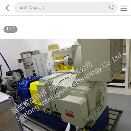
1
/
1